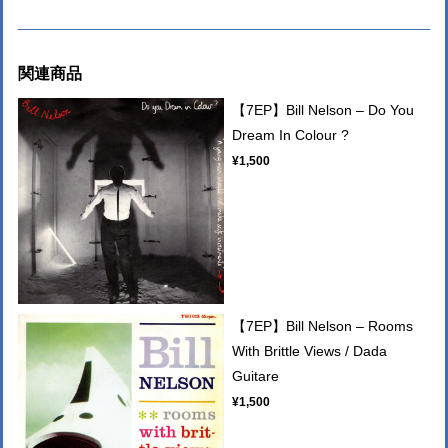
関連商品
【7EP】Bill Nelson – Do You
Dream In Colour ?
¥1,500
【7EP】Bill Nelson – Rooms
With Brittle Views / Dada
Guitare
¥1,500