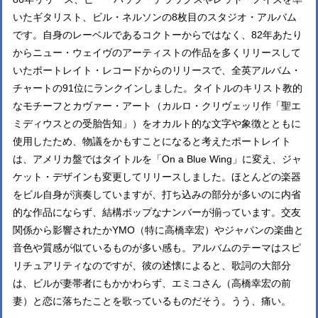
いたギタリスト、ビル・ネルソンの8枚目のスタジオ・アルバム
です。自身のレーベルであるコクトーからではなく、82年あたり
からニュー・ウェイヴのアーティストの作品を多くリリースして
いたポートレイト・レコードからのリリースで、全英アルバム・
チャートの91位にランクインしました。タイトルのキリスト教的
なモチーフとカヴァー・アート（カルロ・クリヴェッリ作「聖エ
ミディウスとの受胎告知」）をオカルト的な文字や象徴とともに
使用したため、物議をかもすことになると考えたポートレイト
は、アメリカ盤ではタイトルを「On a Blue Wing」に変え、ジャ
ケット・デザインも変更してリリースしました。ほとんどの楽器
をビル自身が演奏していますが、打ち込みの部分が多いのに内省
的な作品にならず、結構ポップなナンバーが揃っています。交友
関係から影響されたかYMO（特に高橋幸宏）やジャパンの楽曲と
音色や質感が似ているものが多い感も。アルバムのテーマはスピ
リチュアリティなのですが、彼の述懐によると、歌詞の大部分
は、ビルが妻帯者にもかかわらず、エミコさん（高橋幸宏の前
妻）と恋に落ちたことを歌っているものだそう。うう、痛い。