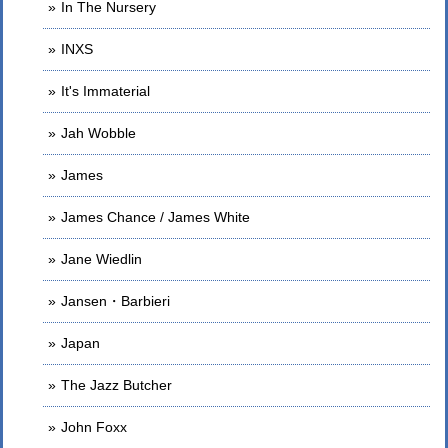
In The Nursery
INXS
It's Immaterial
Jah Wobble
James
James Chance / James White
Jane Wiedlin
Jansen・Barbieri
Japan
The Jazz Butcher
John Foxx