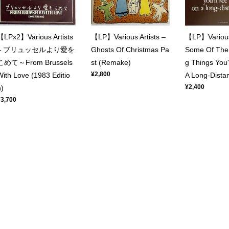
【LPx2】Various Artists
【LP】Various Artists –
【LP】Various 
– ブリュッセルより愛を
Ghosts Of Christmas Pa
Some Of The 
こめて～From Brussels
st (Remake)
g Things You'
¥2,800
With Love (1983 Editio
A Long-Distan
¥2,400
n)
¥3,700