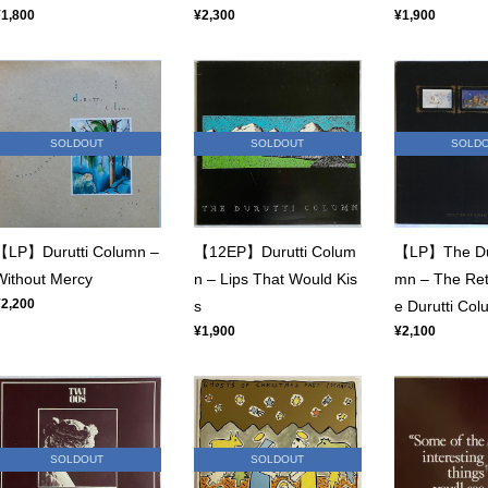
¥1,800
¥2,300
¥1,900
SOLDOUT
SOLDOUT
SOLD
【LP】Durutti Column –
【12EP】Durutti Colum
【LP】The Dur
Without Mercy
n – Lips That Would Kis
mn – The Ret
¥2,200
s
e Durutti Co
¥1,900
¥2,100
SOLDOUT
SOLDOUT