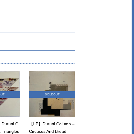
OUT
SOLDOUT
urutti C
【LP】Durutti Column –
 Triangles
Circuses And Bread