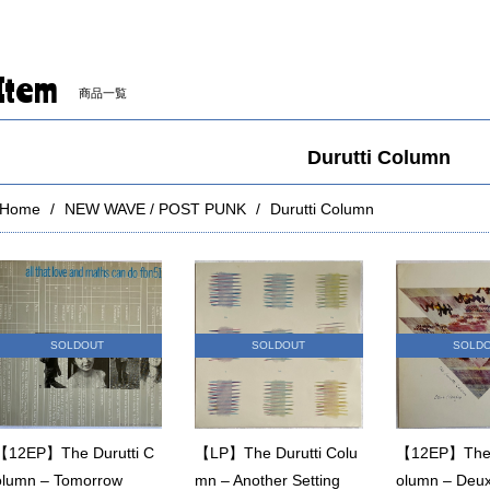
Item
商品一覧
Durutti Column
Home
NEW WAVE / POST PUNK
Durutti Column
SOLDOUT
SOLDOUT
SOLD
【12EP】The Durutti C
【LP】The Durutti Colu
【12EP】The D
olumn – Tomorrow
mn – Another Setting
olumn – Deux