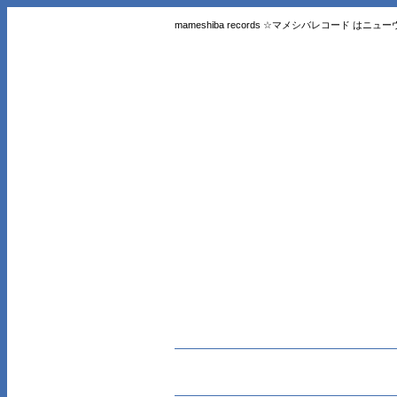
mameshiba records ☆マメシバレコード 