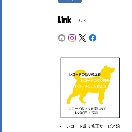
Link
リンク
～ レコード反り修正サービス始