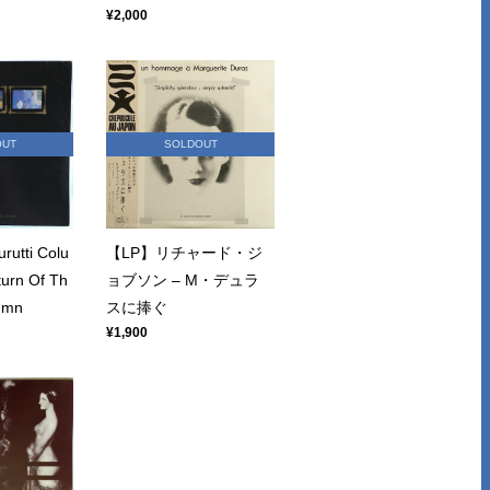
¥2,000
OUT
SOLDOUT
utti Colu
【LP】リチャード・ジ
urn Of Th
ョブソン – M・デュラ
lumn
スに捧ぐ
¥1,900