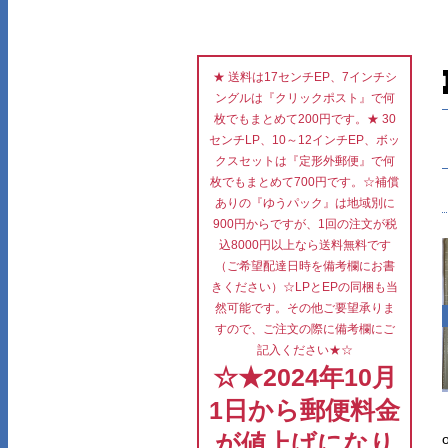
★ 送料は17センチEP、7インチシ
ングルは『クリックポスト』で何
枚でもまとめて200円です。★ 30
センチLP、10～12インチEP、ボッ
クスセットは『定形外郵便』で何
枚でもまとめて700円です。☆補償
ありの『ゆうパック』は地域別に
900円からですが、1回の注文が税
込8000円以上なら送料無料です
（ご希望配達日時を備考欄にお書
きください）☆LPとEPの同梱も当
然可能です。その他ご要望承りま
すので、ご注文の際に備考欄にご
記入ください★☆
☆★2024年10月
1日から郵便料金
が値上げになり