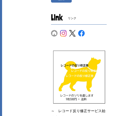
Link
リンク
～ レコード反り修正サービス始