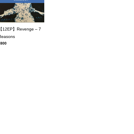
【12EP】Revenge – 7
Reasons
¥800