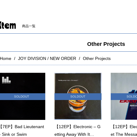
Item
商品一覧
Other Projects
Home
JOY DIVISION / NEW ORDER
Other Projects
SOLDOUT
SOLDOUT
SOLD
【7EP】Bad Lieutenant
【12EP】Electronic – G
【12EP】Electr
– Sink or Swim
etting Away With It…
et The Mess