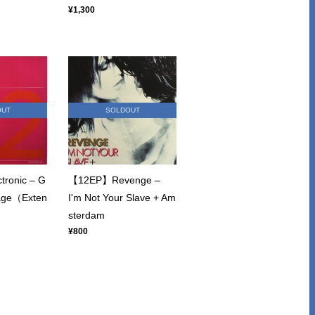
¥1,300
OUT
SOLDOUT
ronic – G
【12EP】Revenge –
age（Exten
I'm Not Your Slave + Am
sterdam
¥800