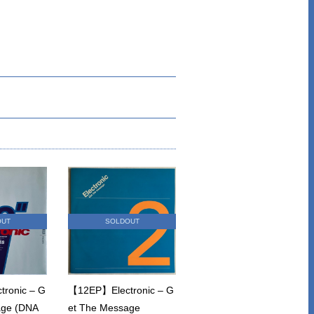
OUT
SOLDOUT
onic ‎– G
【12EP】Electronic – G
age (DNA
et The Message