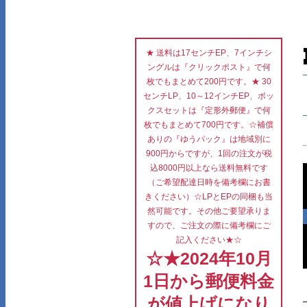
★ 送料は17センチEP、7インチシ
ングルは『クリックポスト』で何
枚でもまとめて200円です。★ 30
センチLP、10～12インチEP、ボッ
クスセットは『定形外郵便』で何
枚でもまとめて700円です。☆補償
ありの『ゆうパック』は地域別に
900円からですが、1回の注文が税
込8000円以上なら送料無料です
（ご希望配達日時を備考欄にお書
きください）☆LPとEPの同梱も当
然可能です。その他ご要望承りま
すので、ご注文の際に備考欄にご
記入ください★☆
☆★2024年10月
1日から郵便料金
が値上げになり