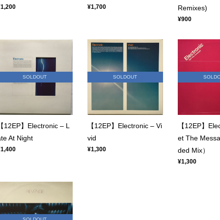
¥1,200
¥1,700
Remixes)
¥900
SOLDOUT
SOLDOUT
SOLD
【12EP】Electronic – L
【12EP】Electronic – Vi
【12EP】Elect
ate At Night
vid
et The Mess
¥1,400
¥1,300
ded Mix）
¥1,300
SOLDOUT