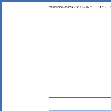
mameshiba records ☆マメシバレコード 