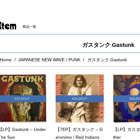
Item
商品一覧
ガスタンク Gastunk
Home
JAPANESE NEW WAVE / PUNK
ガスタンク Gastunk
SOLDOUT
SOLDOUT
SOLD
【LP】Gastunk – Under
【7EP】ガスタンク – G
【LP】ガスタン
The Sun
eronimo / Red Indians
ther