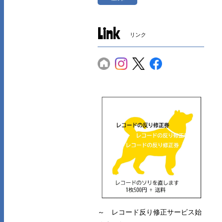
Link
リンク
～ レコード反り修正サービス始