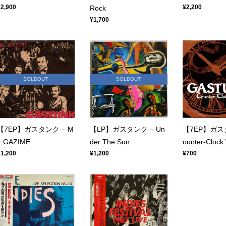
¥2,900
¥2,200
Rock
¥1,700
SOLDOUT
SOLDOUT
【7EP】ガスタンク – M
【LP】ガスタンク – Un
【7EP】ガスタ
r. GAZIME
der The Sun
ounter-Clock
¥1,200
¥1,200
¥700