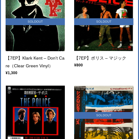
SOLDOUT
SOLDOUT
【7EP】Klark Kent ‎– Don't Ca
【7EP】ポリス – マジック
¥800
re（Clear Green Vinyl）
¥1,300
SOLDOUT