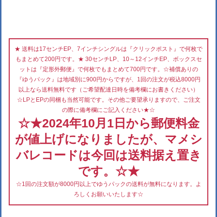
★ 送料は17センチEP、7インチシングルは『クリックポスト』で何枚で
もまとめて200円です。★ 30センチLP、10～12インチEP、ボックスセ
ットは『定形外郵便』で何枚でもまとめて700円です。☆補償ありの
『ゆうパック』は地域別に900円からですが、1回の注文が税込8000円
以上なら送料無料です（ご希望配達日時を備考欄にお書きください）
☆LPとEPの同梱も当然可能です。その他ご要望承りますので、ご注文
の際に備考欄にご記入ください★☆
☆★2024年10月1日から郵便料金
が値上げになりましたが、マメシ
バレコードは今回は送料据え置き
です。☆★
☆1回の注文額が8000円以上でゆうパックの送料が無料になります。よ
ろしくお願いいたします☆