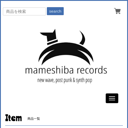
search
Toggle
navigati
Item
商品一覧