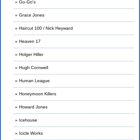
Go-Go's
Grace Jones
Haircut 100 / Nick Heyward
Heaven 17
Holger Hiller
Hugh Cornwell
Human League
Honeymoon Killers
Howard Jones
Icehouse
Icicle Works