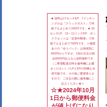
★ 送料は17センチEP、7インチシ
ングルは『クリックポスト』で何
枚でもまとめて200円です。★ 30
センチLP、10～12インチEP、ボッ
クスセットは『定形外郵便』で何
枚でもまとめて700円です。☆補償
ありの『ゆうパック』は地域別に
900円からですが、1回の注文が税
込8000円以上なら送料無料です
（ご希望配達日時を備考欄にお書
きください）☆LPとEPの同梱も当
然可能です。その他ご要望承りま
すので、ご注文の際に備考欄にご
記入ください★☆
☆★2024年10月
1日から郵便料金
が値上げになり