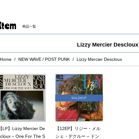
Item
商品一覧
Lizzy Mercier Descloux
Home
NEW WAVE / POST PUNK
Lizzy Mercier Descloux
SOLDOUT
【LP】Lizzy Mercier De
【12EP】リジー・メル
scloux – One For The S
シェ・デクルー ‎– ドン