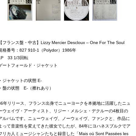
【フランス盤・中古】Lizzy Mercier Descloux ‎– One For The Soul
規格番号：827 910-1（Polydor）1986年
LP 33 1/3回転
ゲートフォールド・ジャケット
・ジャケットの状態 E-
・盤の状態 E-（擦れあり）
86年リリース、フランス出身でニューヨークを本拠地に活躍したニュ
ーウェイヴ・アーティスト、リジー・メルシェ・デクルーの4枚目の
アルバムです。ニューウェイヴ、ノーウェイヴ、ファンクと、作品に
よって音楽性を変えてきた彼女でしたが、84年にヨハネスブルクでア
フリカ人ミュージシャンたちと録音した「Mais où Sont Passées les