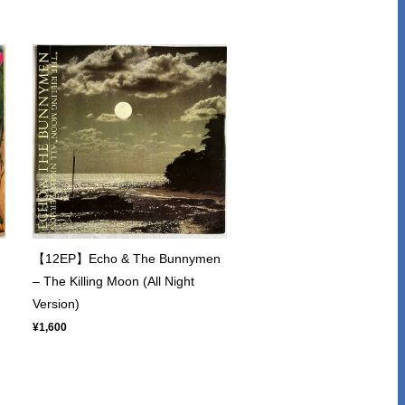
【12EP】Echo & The Bunnymen
・
– The Killing Moon (All Night
Version)
¥1,600