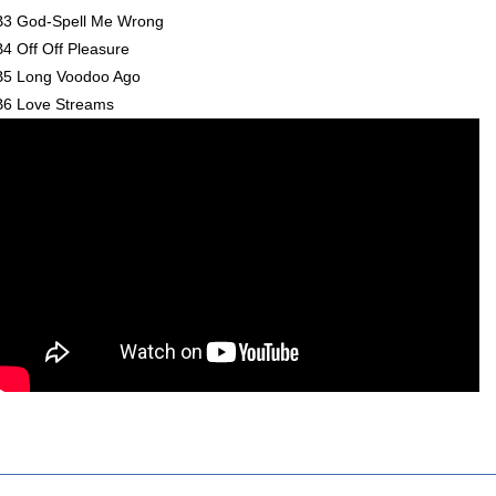
B3 God-Spell Me Wrong
B4 Off Off Pleasure
B5 Long Voodoo Ago
B6 Love Streams