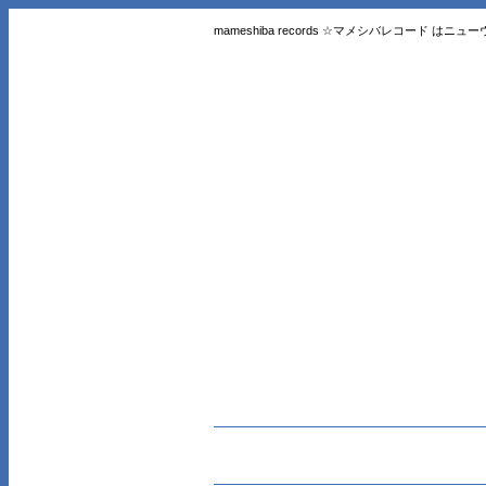
mameshiba records ☆マメシバレコード 