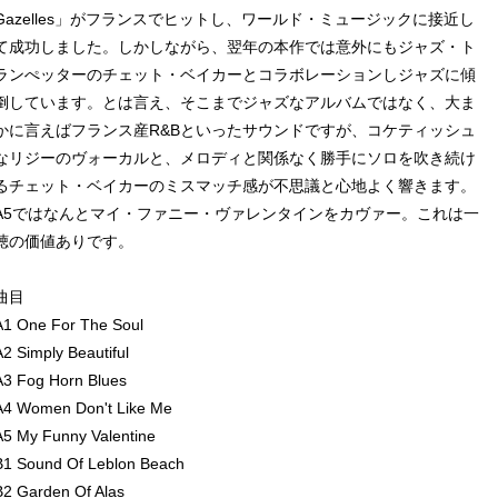
Gazelles」がフランスでヒットし、ワールド・ミュージックに接近し
て成功しました。しかしながら、翌年の本作では意外にもジャズ・ト
ランぺッターのチェット・ベイカーとコラボレーションしジャズに傾
倒しています。とは言え、そこまでジャズなアルバムではなく、大ま
かに言えばフランス産R&Bといったサウンドですが、コケティッシュ
なリジーのヴォーカルと、メロディと関係なく勝手にソロを吹き続け
るチェット・ベイカーのミスマッチ感が不思議と心地よく響きます。
A5ではなんとマイ・ファニー・ヴァレンタインをカヴァー。これは一
聴の価値ありです。
曲目
A1 One For The Soul
A2 Simply Beautiful
A3 Fog Horn Blues
A4 Women Don't Like Me
A5 My Funny Valentine
B1 Sound Of Leblon Beach
B2 Garden Of Alas