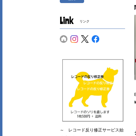
Link
リンク
～ レコード反り修正サービス始