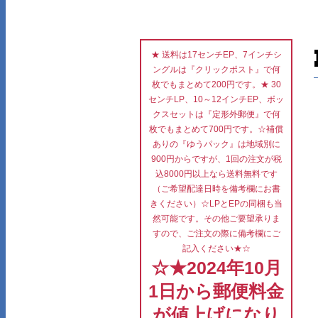
★ 送料は17センチEP、7インチシ
ングルは『クリックポスト』で何
枚でもまとめて200円です。★ 30
センチLP、10～12インチEP、ボッ
クスセットは『定形外郵便』で何
枚でもまとめて700円です。☆補償
ありの『ゆうパック』は地域別に
900円からですが、1回の注文が税
込8000円以上なら送料無料です
（ご希望配達日時を備考欄にお書
きください）☆LPとEPの同梱も当
然可能です。その他ご要望承りま
すので、ご注文の際に備考欄にご
記入ください★☆
☆★2024年10月
1日から郵便料金
が値上げになり