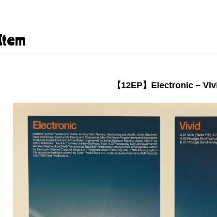
Item
【12EP】Electronic – Viv