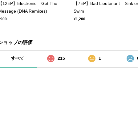
【12EP】Electronic ‎– Get The
【7EP】Bad Lieutenant – Sink o
Message (DNA Remixes)
Swim
¥900
¥1,200
ショップの評価
すべて
215
1