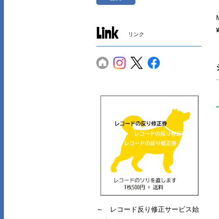
Link
リンク
～ レコード反り修正サービス始