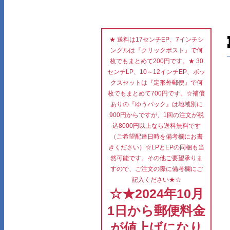
★ 送料は17センチEP、7インチシ
ングルは『クリックポスト』で何
枚でもまとめて200円です。★ 30
センチLP、10～12インチEP、ボッ
クスセットは『定形外郵便』で何
枚でもまとめて700円です。☆補償
ありの『ゆうパック』は地域別に
900円からですが、1回の注文が税
込8000円以上なら送料無料です
（ご希望配達日時を備考欄にお書
きください）☆LPとEPの同梱も当
然可能です。その他ご要望承りま
すので、ご注文の際に備考欄にご
記入ください★☆
☆★2024年10月
1日から郵便料金
が値上げになり