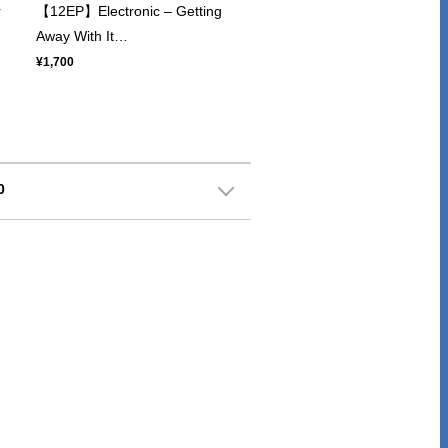
r
【12EP】Electronic – Getting
Away With It…
¥1,700
0