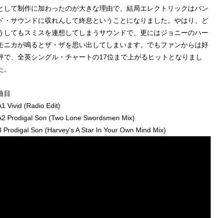
として制作に加わったのが大きな理由で、結局エレクトリックはバン
ド・サウンドに収れんして終息ということになりました。やはり、ど
うしてもスミスを連想してしまうサウンドで、更にはジョニーのハー
モニカが鳴るとザ・ザを思い出してしまいます。でもファンからは好
評で、全英シングル・チャートの17位まで上がるヒットとなりまし
た。
曲目
A1 Vivid (Radio Edit)
A2 Prodigal Son (Two Lone Swordsmen Mix)
B Prodigal Son (Harvey's A Star In Your Own Mind Mix)