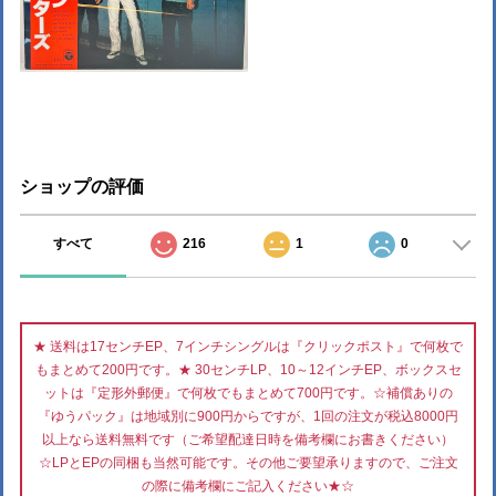
ショップの評価
すべて
216
1
0
★ 送料は17センチEP、7インチシングルは『クリックポスト』で何枚で
もまとめて200円です。★ 30センチLP、10～12インチEP、ボックスセ
ットは『定形外郵便』で何枚でもまとめて700円です。☆補償ありの
『ゆうパック』は地域別に900円からですが、1回の注文が税込8000円
以上なら送料無料です（ご希望配達日時を備考欄にお書きください）
☆LPとEPの同梱も当然可能です。その他ご要望承りますので、ご注文
の際に備考欄にご記入ください★☆