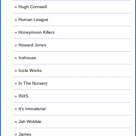
Hugh Cornwell
Human League
Honeymoon Killers
Howard Jones
Icehouse
Icicle Works
In The Nursery
INXS
It's Immaterial
Jah Wobble
James