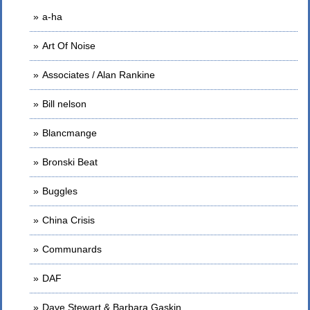
a-ha
Art Of Noise
Associates / Alan Rankine
Bill nelson
Blancmange
Bronski Beat
Buggles
China Crisis
Communards
DAF
Dave Stewart & Barbara Gaskin