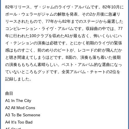
82年リリース、ザ・ジャムのライヴ・アルバムです。82年10月に
ポール・ウェラーがジャムの解散を発表、その2か月後に急遽リ
リースされたもので、77年から82年までのステージから厳選した
コンピレーション・ライヴ・アルバムです。収録曲の中では、77
年に行われた100クラブを収めたA1が最も古く、怖いくらいにハ
イ・テンションの演奏は必聴です。とにかく初期のライヴの緊張
感はものすごく、前のめりのビートが、レコードの針が飛んだか
と聴き間違えてしまうほどです。B面の、演奏も落ち着いた後期
の演奏ももちろん素晴らしい。ベスト・アルバム的な選曲になっ
ていないところもグッドです。全英アルバム・チャートの2位を
記録しました。
曲目
A1 In The City
A2 All Mod Cons
A3 To Be Someone
A4 It's Too Bad