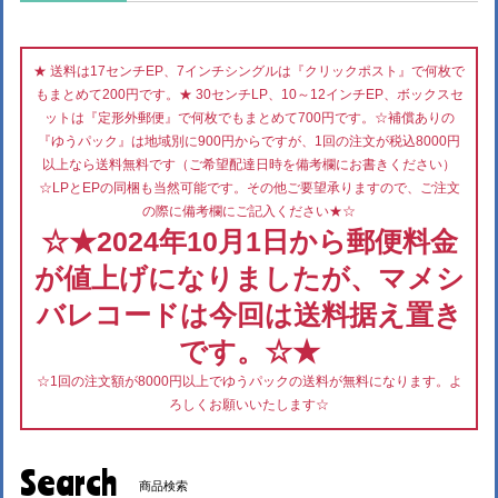
★ 送料は17センチEP、7インチシングルは『クリックポスト』で何枚で
もまとめて200円です。★ 30センチLP、10～12インチEP、ボックスセ
ットは『定形外郵便』で何枚でもまとめて700円です。☆補償ありの
『ゆうパック』は地域別に900円からですが、1回の注文が税込8000円
以上なら送料無料です（ご希望配達日時を備考欄にお書きください）
☆LPとEPの同梱も当然可能です。その他ご要望承りますので、ご注文
の際に備考欄にご記入ください★☆
☆★2024年10月1日から郵便料金
が値上げになりましたが、マメシ
バレコードは今回は送料据え置き
です。☆★
☆1回の注文額が8000円以上でゆうパックの送料が無料になります。よ
ろしくお願いいたします☆
Search
商品検索