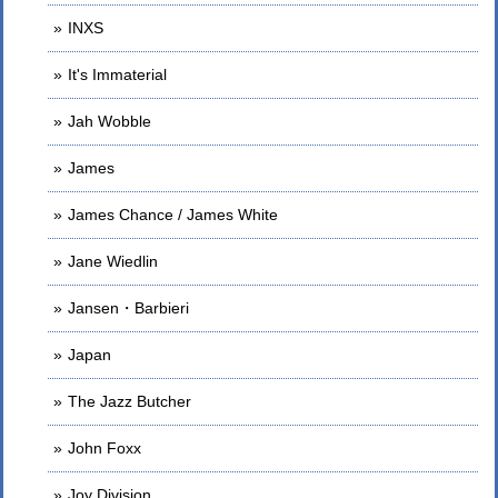
INXS
It's Immaterial
Jah Wobble
James
James Chance / James White
Jane Wiedlin
Jansen・Barbieri
Japan
The Jazz Butcher
John Foxx
Joy Division