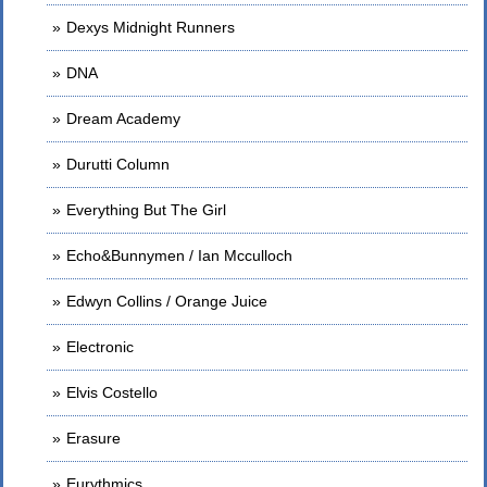
Dexys Midnight Runners
DNA
Dream Academy
Durutti Column
Everything But The Girl
Echo&Bunnymen / Ian Mcculloch
Edwyn Collins / Orange Juice
Electronic
Elvis Costello
Erasure
Eurythmics