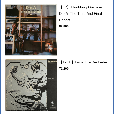
【LP】Throbbing Gristle –
D.o.A. The Third And Final
Report
¥2,800
【12EP】Laibach – Die Liebe
¥1,200