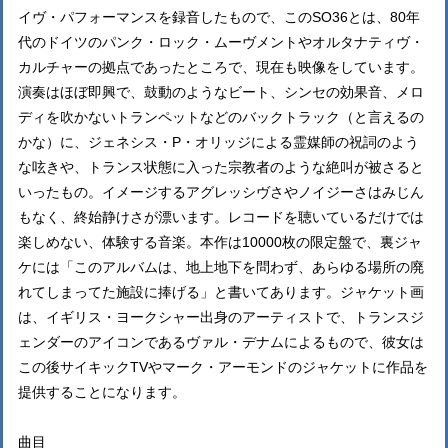
イヴ・パフォーマンスを録音したもので、このSO36とは、80年
代のドイツのパンク・ロック・ムーヴメントやオルタナティヴ・
カルチャーの拠点であったところで、現在も映像をしています。
演奏はほぼ即興で、鼓動のようなビート、シンセの効果音、メロ
ディを吹かないトランペットなどのバックトラック（と言えるの
かな）に、ジェネシス・P・オリッジによる霊媒師の祝詞のよう
な呟きや、トランス状態に入った宗教者のような絶叫が被さると
いったもの。イメージするアグレッシヴさやノイジーさはみじん
もなく、終始静けさが漂います。レコードを聴いているだけでは
楽しめない、体験する音楽。本作は10000枚の限定盤で、裏ジャ
ケには「このアルバムは、地上地下を問わず、あらゆる場所の廃
れてしまってた施設に捧げる」と書いてあります。ジャケット画
は、イギリス・ヨークシャー出身のアーティストで、トランスジ
ェンダーのアイコンであるヴァル・デナムによるもので、彼女は
この後サイキックTVやマーク・アーモンドのジャケットに作品を
提供することになります。
曲目