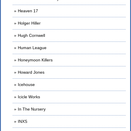
Heaven 17
Holger Hiller
Hugh Cornwell
Human League
Honeymoon Killers
Howard Jones
Icehouse
Icicle Works
In The Nursery
INXS