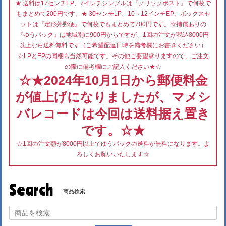
★ 送料は17センチEP、7インチシングルは『クリックポスト』で何枚で
もまとめて200円です。★ 30センチLP、10～12インチEP、ボックスセ
ットは『定形外郵便』で何枚でもまとめて700円です。☆補償ありの
『ゆうパック』は地域別に900円からですが、1回の注文が税込8000円
以上なら送料無料です（ご希望配達日時を備考欄にお書きください）
☆LPとEPの同梱も当然可能です。その他ご要望承りますので、ご注文
の際に備考欄にご記入ください★☆
☆★2024年10月1日から郵便料金
が値上げになりましたが、マメシ
バレコードは今回は送料据え置き
です。☆★
☆1回の注文額が8000円以上でゆうパックの送料が無料になります。よ
ろしくお願いいたします☆
Search
商品検索