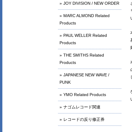
JOY DIVISION / NEW ORDER
MARC ALMOND Related
Products
PAUL WELLER Related
Products
THE SMITHS Related
Products
JAPANESE NEW WAVE /
PUNK
YMO Related Products
ナゴムレコード関連
レコードの反り修正券