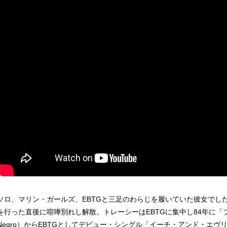
ソロ、マリン・ガールズ、EBTGと三足のわらじを履いていた彼女でし
を行った直後に喧嘩別れし解散。トレーシーはEBTGに集中し84年に「ブラ
Negro）からEBTGとしてデビュー・シングル「イーチ・アンド・エヴ