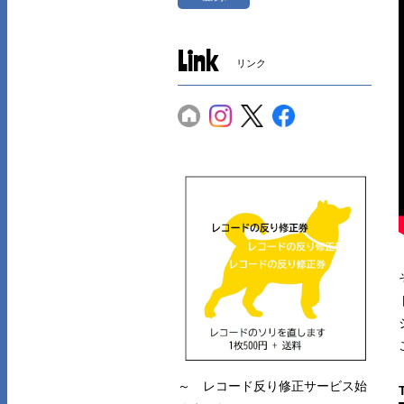
Link
リンク
～ レコード反り修正サービス始