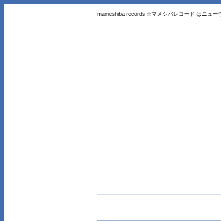
mameshiba records ☆マメシバレコード 