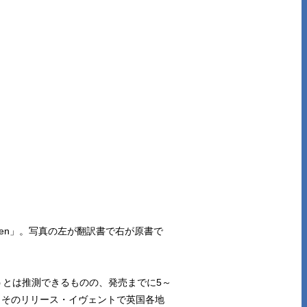
co Queen」。写真の左が翻訳書で右が原書で
うとは推測できるものの、発売までに5～
、そのリリース・イヴェントで英国各地