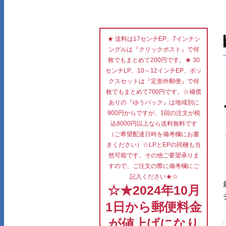
★ 送料は17センチEP、7インチシ
ングルは『クリックポスト』で何
枚でもまとめて200円です。★ 30
センチLP、10～12インチEP、ボッ
クスセットは『定形外郵便』で何
枚でもまとめて700円です。☆補償
ありの『ゆうパック』は地域別に
900円からですが、1回の注文が税
込8000円以上なら送料無料です
（ご希望配達日時を備考欄にお書
きください）☆LPとEPの同梱も当
然可能です。その他ご要望承りま
すので、ご注文の際に備考欄にご
記入ください★☆
☆★2024年10月
1日から郵便料金
が値上げになり