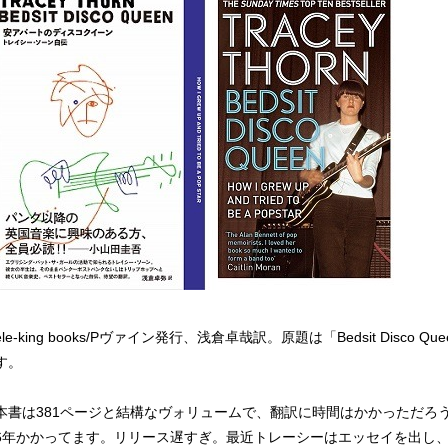
ele-king books/Pヴァイン発行、浅倉卓哉訳。原題は「Bedsit Dis
す。
本書は381ページと結構なヴォリュームで、翻訳に時間はかかっただろ
6年かかってます。リリース遅すぎ。最近トレーシーはエッセイを出し