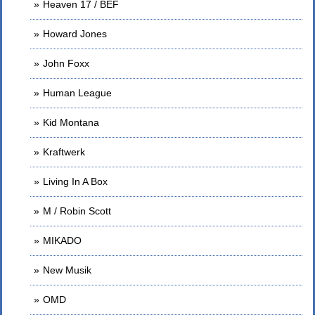
Heaven 17 / BEF
Howard Jones
John Foxx
Human League
Kid Montana
Kraftwerk
Living In A Box
M / Robin Scott
MIKADO
New Musik
OMD