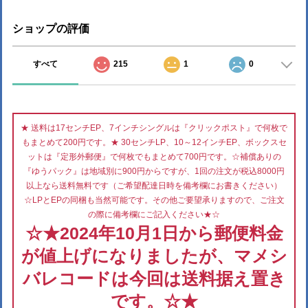
ショップの評価
すべて
215
1
0
★ 送料は17センチEP、7インチシングルは『クリックポスト』で何枚で
もまとめて200円です。★ 30センチLP、10～12インチEP、ボックスセ
ットは『定形外郵便』で何枚でもまとめて700円です。☆補償ありの
『ゆうパック』は地域別に900円からですが、1回の注文が税込8000円
以上なら送料無料です（ご希望配達日時を備考欄にお書きください）
☆LPとEPの同梱も当然可能です。その他ご要望承りますので、ご注文
の際に備考欄にご記入ください★☆
☆★2024年10月1日から郵便料金
が値上げになりましたが、マメシ
バレコードは今回は送料据え置き
です。☆★