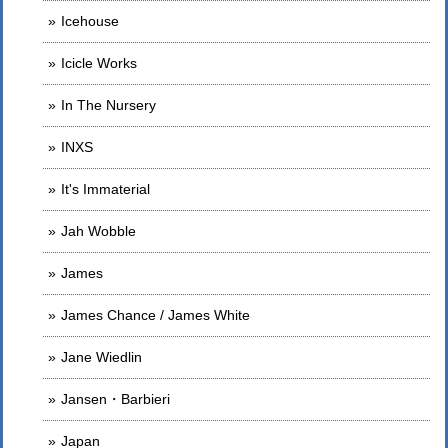
Icehouse
Icicle Works
In The Nursery
INXS
It's Immaterial
Jah Wobble
James
James Chance / James White
Jane Wiedlin
Jansen・Barbieri
Japan