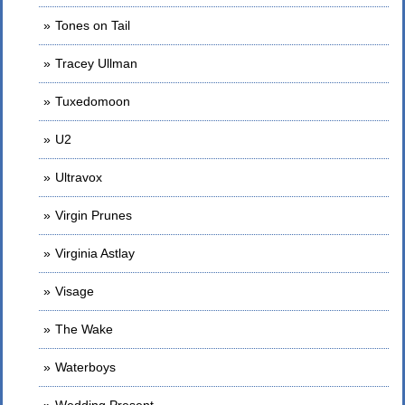
Tones on Tail
Tracey Ullman
Tuxedomoon
U2
Ultravox
Virgin Prunes
Virginia Astlay
Visage
The Wake
Waterboys
Wedding Present