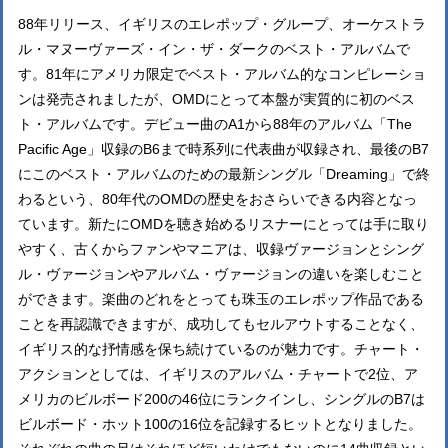
88年リリース、イギリスのエレポップ・グループ、オーケストラ
ル・マヌーヴァーズ・イン・ザ・ダークのベスト・アルバムで
す。81年にアメリカ限定でベスト・アルバム的なコンピレーショ
ンは発売されましたが、OMDにとって本盤が実質的に初のベス
ト・アルバムです。デビュー曲のA1から88年のアルバム「The
Pacific Age」収録のB6まで時系列に代表曲が収録され、最後のB7
にこのベスト・アルバムのための最新シングル「Dreaming」で終
わるという、80年代のOMDの歴史をおさらいできる内容となっ
ています。新たにOMDを聴き始めるリスナーにとっては手に取り
やすく、古くからファンやマニアは、収録ヴァージョンとシング
ル・ヴァージョンやアルバム・ヴァージョンの違いを楽しむこと
ができます。楽曲のどれをとっても珠玉のエレポップ作品である
ことを再認識できますが、成功してもセルアウトすることなく、
イギリス的な抒情感を保ち続けているのが魅力です。チャート・
アクションとしては、イギリスのアルバム・チャートで2位、ア
メリカのビルボード200の46位にランクインし、シングルのB7は
ビルボード・ホット100の16位を記録するヒットとなりました。