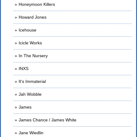
Honeymoon Killers
Howard Jones
Icehouse
Icicle Works
In The Nursery
INXS
It's Immaterial
Jah Wobble
James
James Chance / James White
Jane Wiedlin