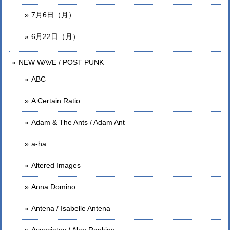
7月6日（月）
6月22日（月）
NEW WAVE / POST PUNK
ABC
A Certain Ratio
Adam & The Ants / Adam Ant
a-ha
Altered Images
Anna Domino
Antena / Isabelle Antena
Associates / Alan Rankine