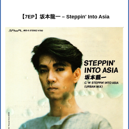
【7EP】坂本龍一 – Steppin' Into Asia