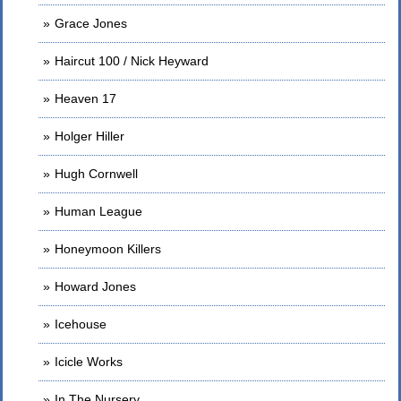
Grace Jones
Haircut 100 / Nick Heyward
Heaven 17
Holger Hiller
Hugh Cornwell
Human League
Honeymoon Killers
Howard Jones
Icehouse
Icicle Works
In The Nursery