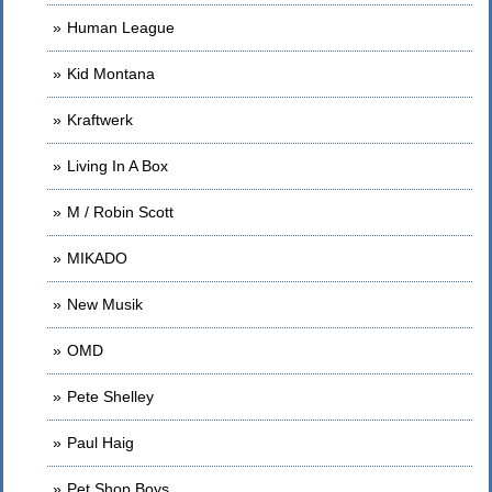
Human League
Kid Montana
Kraftwerk
Living In A Box
M / Robin Scott
MIKADO
New Musik
OMD
Pete Shelley
Paul Haig
Pet Shop Boys