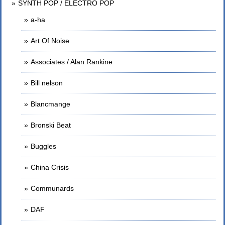
SYNTH POP / ELECTRO POP
a-ha
Art Of Noise
Associates / Alan Rankine
Bill nelson
Blancmange
Bronski Beat
Buggles
China Crisis
Communards
DAF