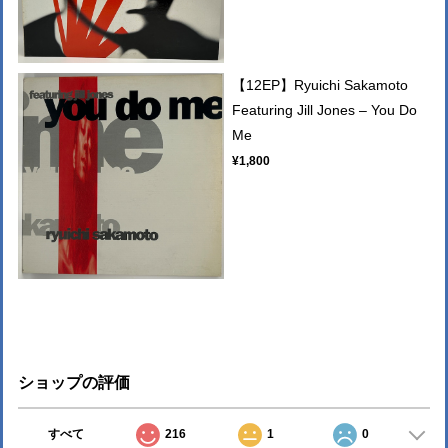
【12EP】Ryuichi Sakamoto
Featuring Jill Jones – You Do
Me
¥1,800
ショップの評価
すべて
216
1
0