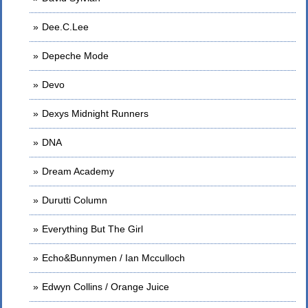
Dee.C.Lee
Depeche Mode
Devo
Dexys Midnight Runners
DNA
Dream Academy
Durutti Column
Everything But The Girl
Echo&Bunnymen / Ian Mcculloch
Edwyn Collins / Orange Juice