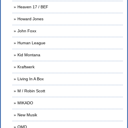
Heaven 17 / BEF
Howard Jones
John Foxx
Human League
Kid Montana
Kraftwerk
Living In A Box
M / Robin Scott
MIKADO
New Musik
OMD