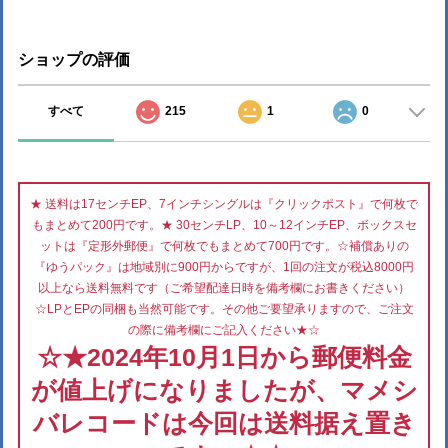
ショップの評価
すべて
215
1
0
★ 送料は17センチEP、7インチシングルは『クリックポスト』で何枚で
もまとめて200円です。★ 30センチLP、10～12インチEP、ボックスセ
ットは『定形外郵便』で何枚でもまとめて700円です。☆補償ありの
『ゆうパック』は地域別に900円からですが、1回の注文が税込8000円
以上なら送料無料です（ご希望配達日時を備考欄にお書きください）
☆LPとEPの同梱も当然可能です。その他ご要望承りますので、ご注文
の際に備考欄にご記入ください★☆
☆★2024年10月1日から郵便料金
が値上げになりましたが、マメシ
バレコードは今回は送料据え置き