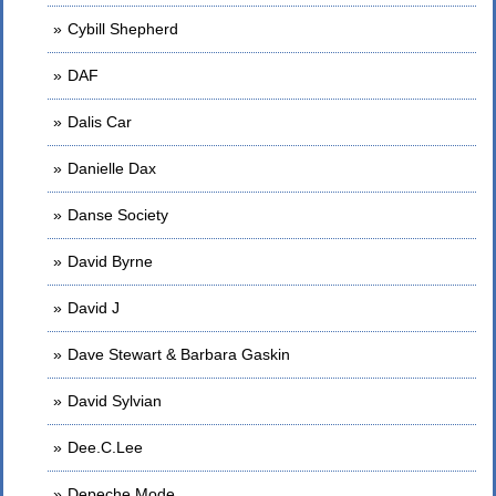
Cybill Shepherd
DAF
Dalis Car
Danielle Dax
Danse Society
David Byrne
David J
Dave Stewart & Barbara Gaskin
David Sylvian
Dee.C.Lee
Depeche Mode