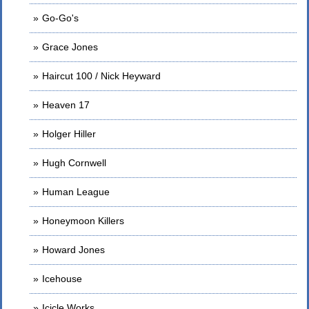
Go-Go's
Grace Jones
Haircut 100 / Nick Heyward
Heaven 17
Holger Hiller
Hugh Cornwell
Human League
Honeymoon Killers
Howard Jones
Icehouse
Icicle Works