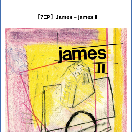
【7EP】James ‎– james Ⅱ