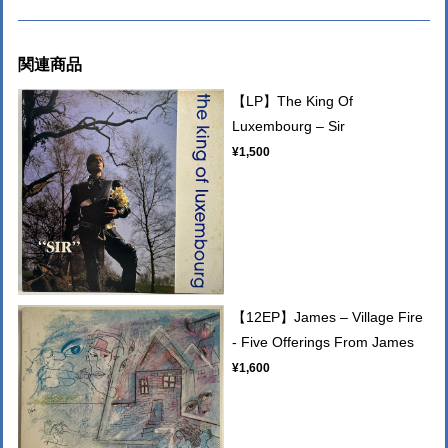
関連商品
【LP】The King Of
Luxembourg ‎– Sir
¥1,500
【12EP】James ‎– Village Fire
- Five Offerings From James
¥1,600