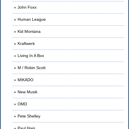
John Foxx
Human League
Kid Montana
Kraftwerk
Living In A Box
M / Robin Scott
MIKADO
New Musik
OMD
Pete Shelley
Paul Haig