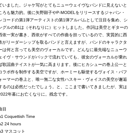
ていました。ジャケ写がとてもニューウェイヴなバンドに見えないと
ころも魅力的。後に矢野顕子やP-MODELをリリースするジャパン・
レコードの第1弾アーティストの第1弾アルバムとして注目を集め、シ
ングルのB1は（それなりに）ヒットしました。作詞は美空とギターの
西依一実が書き、西依がすべての作曲を担っているので、実質的に西
依がリーダーシップを取るバンドと言えますが、バンドのキャラクタ
ーは何と言っても美空のヴォーカルです。どんなに最先端なニューウ
ェイヴ・サウンドがバックで流れていても、彼女のヴォーカルが乗れ
ば歌謡曲テイストが一気に高まります。後にヒカシューの巻上公一と
コラボ作を制作する美空ですが、ホーミーも駆使するヴォイス・パフ
ォーマーの巻上と、唯一無二な女性ハスキー・ヴォイスの美空が邂逅
するのは必然だったでしょう。と、ここまで書いてきましたが、実は
2022年暮にお亡くなりに。残念です。
曲目
A1 Coquettish Time
A2 24 hours
A3 マスコット