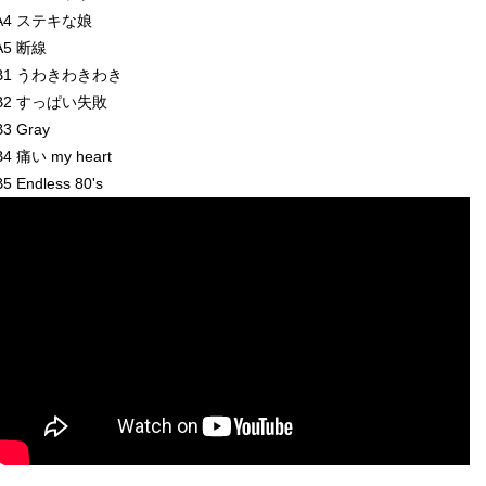
A4 ステキな娘
A5 断線
B1 うわきわきわき
B2 すっぱい失敗
B3 Gray
B4 痛い my heart
B5 Endless 80's