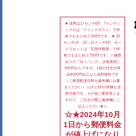
★ 送料は17センチEP、7インチシ
ングルは『クリックポスト』で何
枚でもまとめて200円です。★ 30
センチLP、10～12インチEP、ボッ
クスセットは『定形外郵便』で何
枚でもまとめて700円です。☆補償
ありの『ゆうパック』は地域別に
900円からですが、1回の注文が税
込8000円以上なら送料無料です
（ご希望配達日時を備考欄にお書
きください）☆LPとEPの同梱も当
然可能です。その他ご要望承りま
すので、ご注文の際に備考欄にご
記入ください★☆
☆★2024年10月
1日から郵便料金
が値上げになり