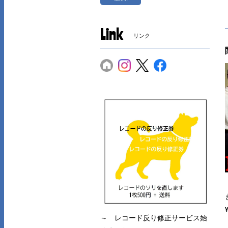
Link
リンク
～ レコード反り修正サービス始