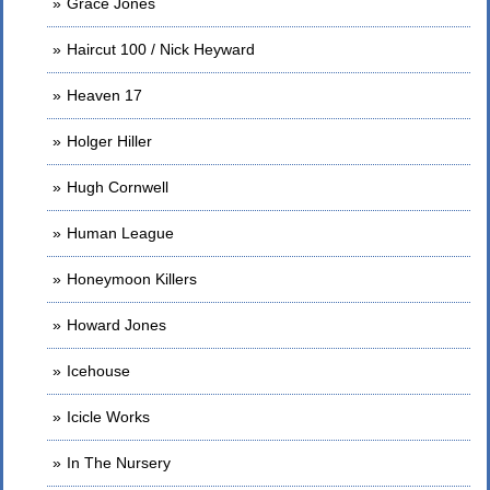
Grace Jones
Haircut 100 / Nick Heyward
Heaven 17
Holger Hiller
Hugh Cornwell
Human League
Honeymoon Killers
Howard Jones
Icehouse
Icicle Works
In The Nursery