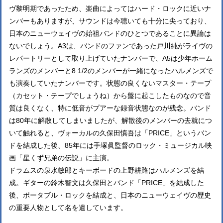
ヴ黎明期であったため、楽曲によってはハード・ロックに近いナ
ンバーもありますが、サウンドは今聴いても十分に尖っており、
日本のニューウェイヴの始祖バンドのひとつであることに異論は
ないでしょう。A3は、バンドのファンであった戸川純がライヴの
レパートリーとして取り上げていたナンバーで、A5は少年ホーム
ランズのメンバーと8 1/2のメンバーが一緒になったハルメンズで
も演奏していたナンバーです。状態の良くないマスター・テープ
（カセット・テープでしょうね）から盤に起こしたものなので音
質は良くなく、特に低音がプアーな録音状態なのが残念。バンド
は80年に解散してしまいましたが、解散後のメンバーの去就につ
いて触れると、ヴォーカルの久保田慎吾は「PRICE」というバン
ドを結成した後、85年には手塚眞監督のロック・ミュージカル映
画「星くず兄弟の伝説」に主演。
ドラムスの泉水敏郎とキーボードの上野耕路はハルメンズを結
成。ギターの鈴木智文は久保田とバンド「PRICE」を結成した
後、ポータブル・ロックを結成と、日本のニューウェイヴの歴史
の重要人物として名を遺しています。