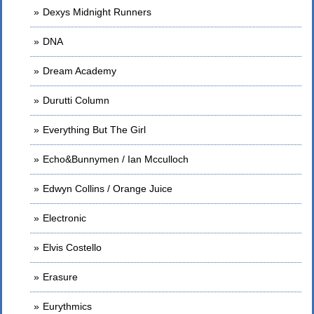
Dexys Midnight Runners
DNA
Dream Academy
Durutti Column
Everything But The Girl
Echo&Bunnymen / Ian Mcculloch
Edwyn Collins / Orange Juice
Electronic
Elvis Costello
Erasure
Eurythmics