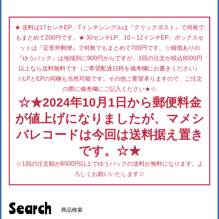
★ 送料は17センチEP、7インチシングルは『クリックポスト』で何枚で
もまとめて200円です。★ 30センチLP、10～12インチEP、ボックスセ
ットは『定形外郵便』で何枚でもまとめて700円です。☆補償ありの
『ゆうパック』は地域別に900円からですが、1回の注文が税込8000円
以上なら送料無料です（ご希望配達日時を備考欄にお書きください）
☆LPとEPの同梱も当然可能です。その他ご要望承りますので、ご注文
の際に備考欄にご記入ください★☆
☆★2024年10月1日から郵便料金
が値上げになりましたが、マメシ
バレコードは今回は送料据え置き
です。☆★
☆1回の注文額が8000円以上でゆうパックの送料が無料になります。よ
ろしくお願いいたします☆
Search
商品検索