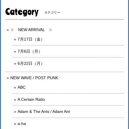
Category
カテゴリー
☆ NEW ARRIVAL ☆
7月17日（金）
7月6日（月）
6月22日（月）
NEW WAVE / POST PUNK
ABC
A Certain Ratio
Adam & The Ants / Adam Ant
a-ha