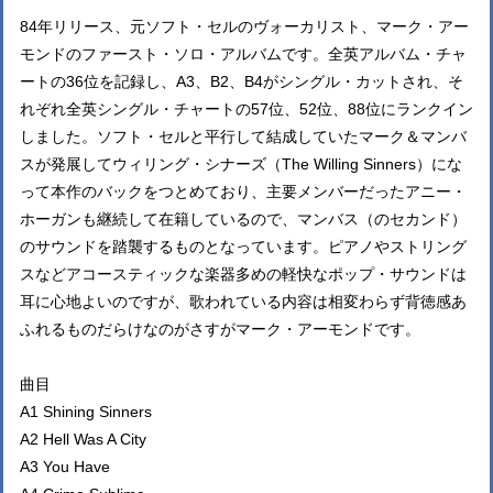
84年リリース、元ソフト・セルのヴォーカリスト、マーク・アー
モンドのファースト・ソロ・アルバムです。全英アルバム・チャ
ートの36位を記録し、A3、B2、B4がシングル・カットされ、そ
れぞれ全英シングル・チャートの57位、52位、88位にランクイン
しました。ソフト・セルと平行して結成していたマーク＆マンバ
スが発展してウィリング・シナーズ（The Willing Sinners）にな
って本作のバックをつとめており、主要メンバーだったアニー・
ホーガンも継続して在籍しているので、マンバス（のセカンド）
のサウンドを踏襲するものとなっています。ピアノやストリング
スなどアコースティックな楽器多めの軽快なポップ・サウンドは
耳に心地よいのですが、歌われている内容は相変わらず背徳感あ
ふれるものだらけなのがさすがマーク・アーモンドです。
曲目
A1 Shining Sinners
A2 Hell Was A City
A3 You Have