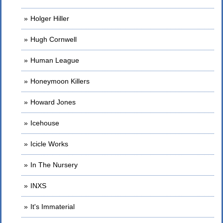
Holger Hiller
Hugh Cornwell
Human League
Honeymoon Killers
Howard Jones
Icehouse
Icicle Works
In The Nursery
INXS
It's Immaterial