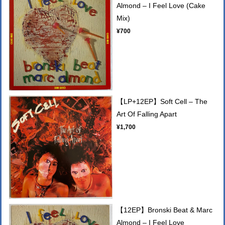
Almond – I Feel Love (Cake
Mix)
¥700
【LP+12EP】Soft Cell – The
Art Of Falling Apart
¥1,700
【12EP】Bronski Beat & Marc
Almond – I Feel Love