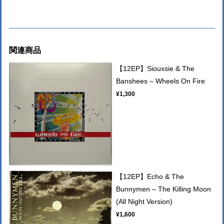
関連商品
【12EP】Siouxsie & The
Banshees – Wheels On Fire
¥1,300
【12EP】Echo & The
Bunnymen – The Killing Moon
(All Night Version)
¥1,600