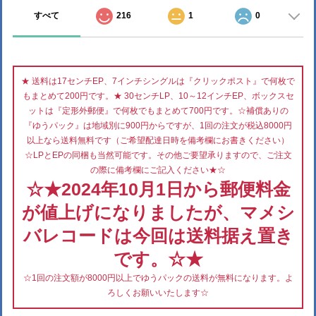
すべて
216
1
0
★ 送料は17センチEP、7インチシングルは『クリックポスト』で何枚で
もまとめて200円です。★ 30センチLP、10～12インチEP、ボックスセ
ットは『定形外郵便』で何枚でもまとめて700円です。☆補償ありの
『ゆうパック』は地域別に900円からですが、1回の注文が税込8000円
以上なら送料無料です（ご希望配達日時を備考欄にお書きください）
☆LPとEPの同梱も当然可能です。その他ご要望承りますので、ご注文
の際に備考欄にご記入ください★☆
☆★2024年10月1日から郵便料金
が値上げになりましたが、マメシ
バレコードは今回は送料据え置き
です。☆★
☆1回の注文額が8000円以上でゆうパックの送料が無料になります。よ
ろしくお願いいたします☆