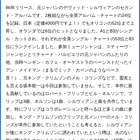
86年リリース、元ジャパンのデヴィッド・シルヴィアンのセカン
ド・アルバムです。2枚組ながら全英アルバム・チャートの24位
を記録。日本（定価4000円ですよ！）でもオリコンの52位まで上
昇し、オランダでは6位のヒットとなりました。A1とB3がシング
ル・カットされ、それぞれが全英シングル・チャートの53位と83
位にランクインしました。参加ミュージシャンは、スティーヴ・
ジャンセンとリチャード・バルビエリの元ジャパンのふたりの
他、当時ペンギン・カフェ・オーケストラのベーシストだったイ
アン・メイドマン（まるでミック・カーンのようなベース
音！）、元キング・クリムゾンのメル・コリンズなどで、盟友と
も言える坂本龍一は今回は参加していません。そして、本作に最
も貢献しているのはロバート・フリップとビル・ネルソンで、フ
リップは3曲、ネルソンは1曲、シルヴィアンと曲を共作していま
す。特にフリップはコラボレーションと呼べるほど多くの曲に参
加し、キング・クリムゾンのフリップと元メンバーのメル・コリ
ンズが本作に参加していたということも考えると、シルヴィアン
が後にキング・クリムゾンに誘われていたという噂は、火のない