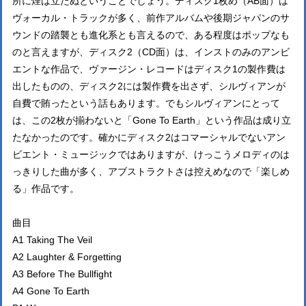
所に煙は立たぬということでしょう。ディスク1枚め（AB面）は
ヴォーカル・トラックが多く、前作アルバムや後期ジャパンのサ
ウンドの踏襲とも進化系とも言えるので、ある程度はポップなも
のと言えますが、ディスク2（CD面）は、インストのみのアンビ
エントな作品で、ヴァージン・レコードはディスク1の製作費は
出したものの、ディスク2には製作費を出さず、シルヴィアンが
自費で賄ったという話もあります。でもシルヴィアンにとって
は、この2枚が揃わないと「Gone To Earth」という作品は成り立
たなかったのです。確かにディスク2はコマーシャルでないアン
ビエント・ミュージックではありますが、けっこうメロディのは
っきりした曲が多く、アブストラクトさは控えめなので「楽しめ
る」作品です。
曲目
A1 Taking The Veil
A2 Laughter & Forgetting
A3 Before The Bullfight
A4 Gone To Earth