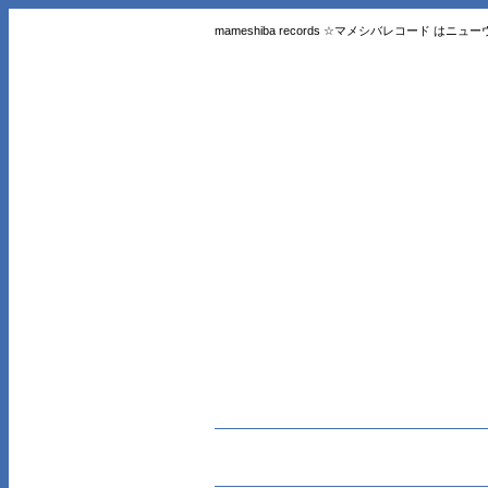
mameshiba records ☆マメシバレコード 