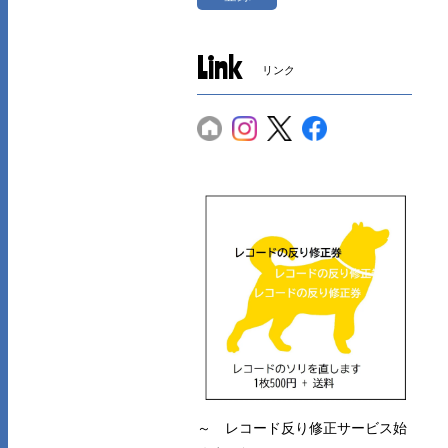
Link
リンク
～ レコード反り修正サービス始