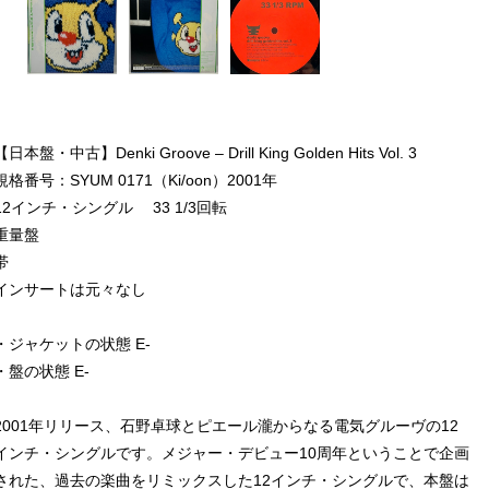
【日本盤・中古】Denki Groove – Drill King Golden Hits Vol. 3
規格番号：SYUM 0171（Ki/oon）2001年
12インチ・シングル 33 1/3回転
重量盤
帯
インサートは元々なし
・ジャケットの状態 E-
・盤の状態 E-
2001年リリース、石野卓球とピエール瀧からなる電気グルーヴの12
インチ・シングルです。メジャー・デビュー10周年ということで企画
された、過去の楽曲をリミックスした12インチ・シングルで、本盤は