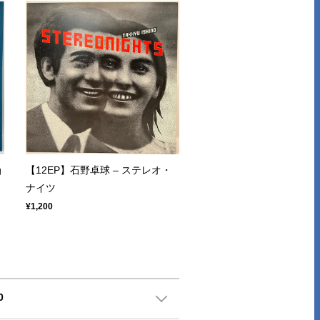
g
【12EP】石野卓球 – ステレオ・
ナイツ
¥1,200
0