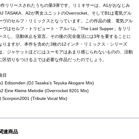
3作リリースされたうちの第3弾です。リミキサーは、A1がおなじみ
DJ TASAKA、A2が男女ユニットのOverrocket。そしてB1は電気グル
ーヴのセルフ・リミックスとなっています。この作品の後、電気グル
ーヴはセルフ・トリビュート・アルバム「The Last Supper」をリリ
ースし、活動休止を宣言。その後の完全復活には3年を要することに
なりますが、本作を含めた3枚の12インチ・リミックス・シリーズ
は、ジャケットほどにはユーモアはあまり感じられないものの、活動
に区切りをつける上では必要な作品だったのでしょう。
曲目
A1 Edisonden (DJ Tasaka's Teyuka Akogare Mix)
A2 Eine Kleine Melodie (Overrocket 8201 Mix)
B Scorpion2001 (Tribute Vocal Mix)
関連商品