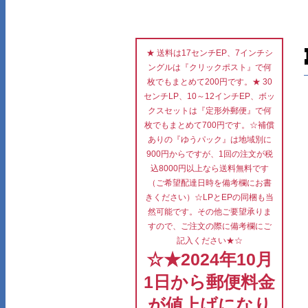
★ 送料は17センチEP、7インチシ
ングルは『クリックポスト』で何
枚でもまとめて200円です。★ 30
センチLP、10～12インチEP、ボッ
クスセットは『定形外郵便』で何
枚でもまとめて700円です。☆補償
ありの『ゆうパック』は地域別に
900円からですが、1回の注文が税
込8000円以上なら送料無料です
（ご希望配達日時を備考欄にお書
きください）☆LPとEPの同梱も当
然可能です。その他ご要望承りま
すので、ご注文の際に備考欄にご
記入ください★☆
☆★2024年10月
1日から郵便料金
が値上げになり