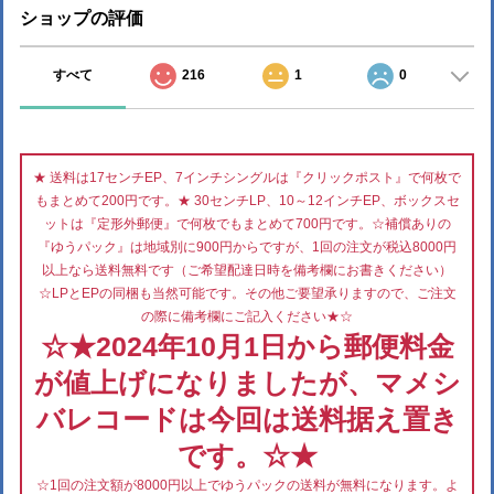
ショップの評価
すべて
216
1
0
★ 送料は17センチEP、7インチシングルは『クリックポスト』で何枚で
もまとめて200円です。★ 30センチLP、10～12インチEP、ボックスセ
ットは『定形外郵便』で何枚でもまとめて700円です。☆補償ありの
『ゆうパック』は地域別に900円からですが、1回の注文が税込8000円
以上なら送料無料です（ご希望配達日時を備考欄にお書きください）
☆LPとEPの同梱も当然可能です。その他ご要望承りますので、ご注文
の際に備考欄にご記入ください★☆
☆★2024年10月1日から郵便料金
が値上げになりましたが、マメシ
バレコードは今回は送料据え置き
です。☆★
☆1回の注文額が8000円以上でゆうパックの送料が無料になります。よ