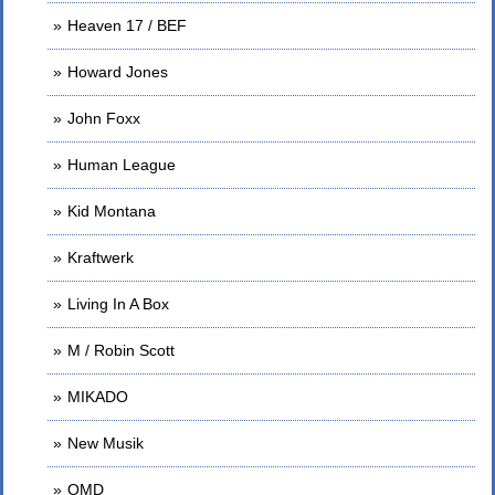
Heaven 17 / BEF
Howard Jones
John Foxx
Human League
Kid Montana
Kraftwerk
Living In A Box
M / Robin Scott
MIKADO
New Musik
OMD