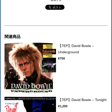
関連商品
【7EP】David Bowie –
Underground
¥700
【7EP】David Bowie – Tonight
¥1,200