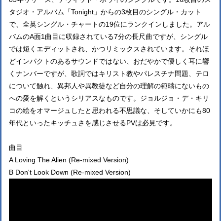
タジオ・アルバム「Tonight」からの3枚目のシングル・カット
で、全英シングル・チャートの19位にランクインしました。アル
バムのA面1曲目に収録されている7分の長尺曲ですが、シングル
では短くエディットされ、かつリミックスされています。それほ
どインパクトのあるサウンドではない、おだやかで優しく耳に響
くナンバーですが、歌詞ではキリスト教やパレスチナ問題、テロ
について触れ、異邦人や異教徒など自分の理解の範疇にないもの
への愛を解くというシリアスなものです。ジョルジョ・デ・キリ
コの絵をオマージュしたと思われる不思議な、そしていかにも80
年代といったキッチュさを感じさせるPVは必見です。
曲目
A Loving The Alien (Re-mixed Version)
B Don't Look Down (Re-mixed Version)