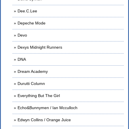
Dee.C.Lee
Depeche Mode
Devo
Dexys Midnight Runners
DNA
Dream Academy
Durutti Column
Everything But The Girl
Echo&Bunnymen / Ian Mcculloch
Edwyn Collins / Orange Juice