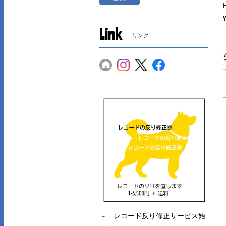
Link
リンク
～ レコード反り修正サービス始