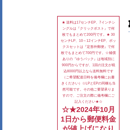
★ 送料は17センチEP、7インチシ
ングルは『クリックポスト』で何
枚でもまとめて200円です。★ 30
センチLP、10～12インチEP、ボッ
クスセットは『定形外郵便』で何
枚でもまとめて700円です。☆補償
ありの『ゆうパック』は地域別に
900円からですが、1回の注文が税
込8000円以上なら送料無料です
（ご希望配達日時を備考欄にお書
きください）☆LPとEPの同梱も当
然可能です。その他ご要望承りま
すので、ご注文の際に備考欄にご
記入ください★☆
☆★2024年10月
1日から郵便料金
が値上げになり