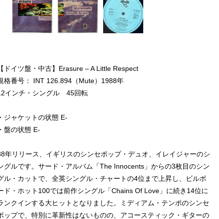
【ドイツ盤・中古】Erasure – A Little Respect
規格番号： INT 126.894（Mute）1988年
12インチ・シングル 45回転
・ジャケットの状態 E-
・盤の状態 E-
88年リリース、イギリスのシンセポップ・デュオ、イレイジャーのシ
ングルです。サード・アルバム「The Innocents」からの3枚目のシン
グル・カットで、全英シングル・チャートの4位まで上昇し、ビルボ
ード・ホット100では前作シングル「Chains Of Love」に続き14位に
ランクインする大ヒットとなりました。ミディアム・テンポのシンセ
ポップで、特別に革新性はないものの、アコースティック・ギターの