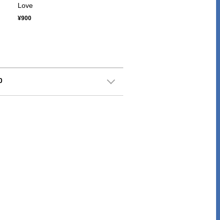
Love
¥900
0