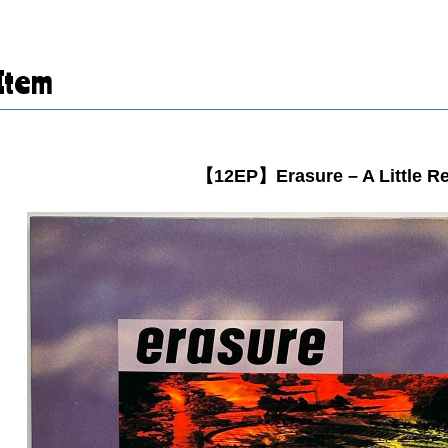
Item
【12EP】Erasure – A Little R