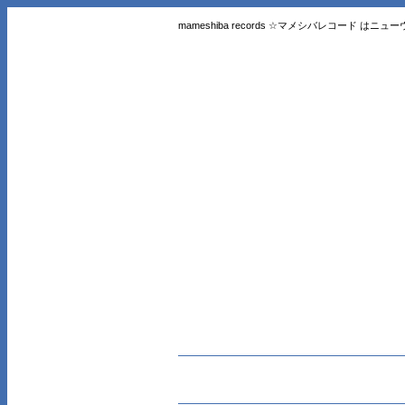
mameshiba records ☆マメシバレコード 