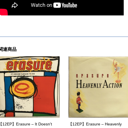
関連商品
【12EP】Erasure – It Doesn't
【12EP】Erasure – Heavenly