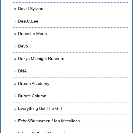
David Sylvian
Dee.C.Lee
Depeche Mode
Devo
Dexys Midnight Runners
DNA
Dream Academy
Durutti Column
Everything But The Girl
Echo&Bunnymen / Ian Mcculloch