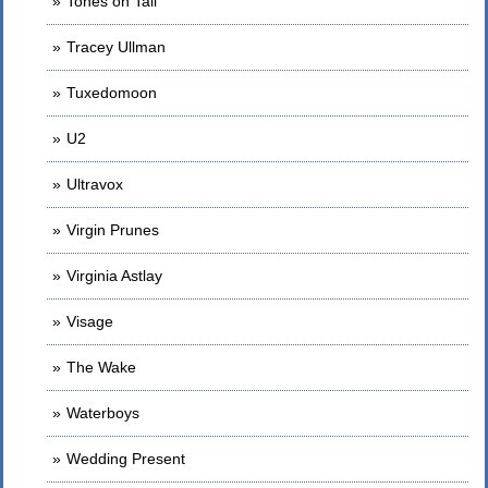
Tones on Tail
Tracey Ullman
Tuxedomoon
U2
Ultravox
Virgin Prunes
Virginia Astlay
Visage
The Wake
Waterboys
Wedding Present