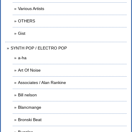
Various Artists
OTHERS
Gist
SYNTH POP / ELECTRO POP
a-ha
Art Of Noise
Associates / Alan Rankine
Bill nelson
Blancmange
Bronski Beat
Buggles