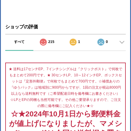
ショップの評価
すべて
215
1
0
★ 送料は17センチEP、7インチシングルは『クリックポスト』で何枚で
もまとめて200円です。★ 30センチLP、10～12インチEP、ボックスセ
ットは『定形外郵便』で何枚でもまとめて700円です。☆補償ありの
『ゆうパック』は地域別に900円からですが、1回の注文が税込8000円
以上なら送料無料です（ご希望配達日時を備考欄にお書きください）
☆LPとEPの同梱も当然可能です。その他ご要望承りますので、ご注文
の際に備考欄にご記入ください★☆
☆★2024年10月1日から郵便料金
が値上げになりましたが、マメシ