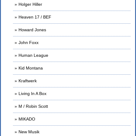
Holger Hiller
Heaven 17 / BEF
Howard Jones
John Foxx
Human League
Kid Montana
Kraftwerk
Living In A Box
M / Robin Scott
MIKADO
New Musik