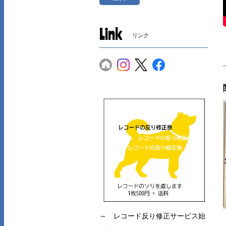
Link
リンク
～ レコード反り修正サービス始