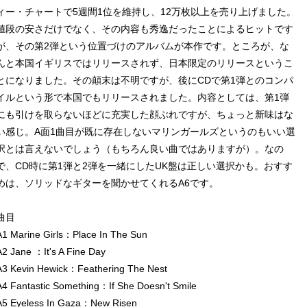
ィー・チャートで5週間1位を維持し、12万枚以上を売り上げました。
値段の安さだけでなく、その内容も秀逸だったことによるヒットです
が、その第2弾という位置づけのアルバムが本作です。ところが、な
んと本国イギリスではリリースされず、日本限定のリリースというこ
とになりました。その顛末は不明ですが、後にCDで第1弾とのコンパ
イルという形で本国でもリリースされました。内容としては、第1弾
にも引けを取らないほどに充実した顔ぶれですが、ちょっと新味はな
い感じ。A面1曲目が既に存在しないマリンガールズというのもいい選
択とは言えないでしょう（もちろん良い曲ではありますが）。なの
で、CD時に第1弾と2弾を一緒にしたUK盤は正しい選択かも。おすす
めは、ソリッドなギターを聞かせてくれるA6です。
曲目
A1 Marine Girls：Place In The Sun
A2 Jane ：It's A Fine Day
A3 Kevin Hewick：Feathering The Nest
A4 Fantastic Something：If She Doesn't Smile
A5 Eyeless In Gaza：New Risen