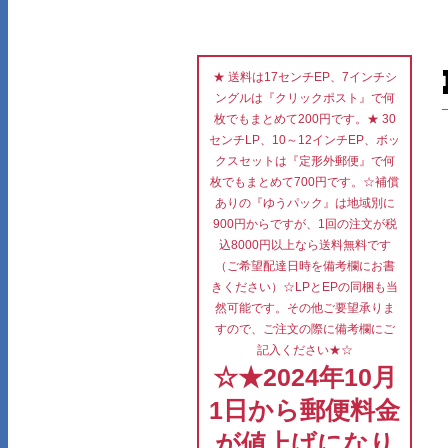
★ 送料は17センチEP、7インチシ
ングルは『クリックポスト』で何
枚でもまとめて200円です。★ 30
センチLP、10～12インチEP、ボッ
クスセットは『定形外郵便』で何
枚でもまとめて700円です。☆補償
ありの『ゆうパック』は地域別に
900円からですが、1回の注文が税
込8000円以上なら送料無料です
（ご希望配達日時を備考欄にお書
きください）☆LPとEPの同梱も当
然可能です。その他ご要望承りま
すので、ご注文の際に備考欄にご
記入ください★☆
☆★2024年10月
1日から郵便料金
が値上げになり