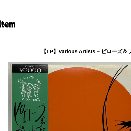
Item
【LP】Various Artists – ピロー