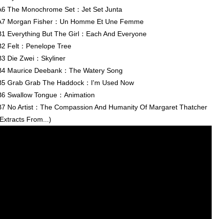
A6 The Monochrome Set：Jet Set Junta
A7 Morgan Fisher：Un Homme Et Une Femme
B1 Everything But The Girl：Each And Everyone
B2 Felt：Penelope Tree
B3 Die Zwei：Skyliner
B4 Maurice Deebank：The Watery Song
B5 Grab Grab The Haddock：I'm Used Now
B6 Swallow Tongue：Animation
B7 No Artist：The Compassion And Humanity Of Margaret Thatcher
(Extracts From...)