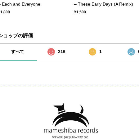
– Each and Everyone
– These Early Days (A Remix)
¥1,800
¥1,500
ショップの評価
すべて
216
1