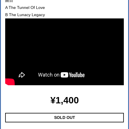
曲目
A The Tunnel Of Love
B The Lunacy Legacy
¥1,400
SOLD OUT