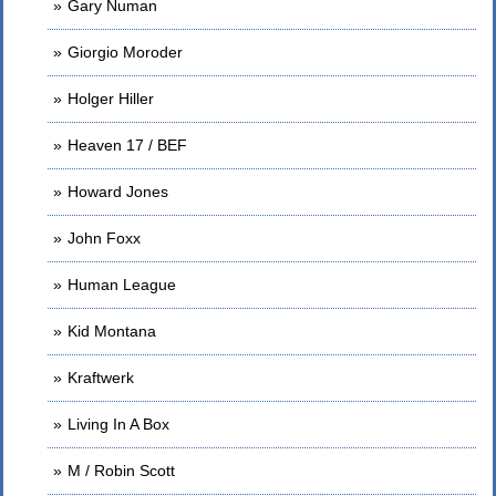
Gary Numan
Giorgio Moroder
Holger Hiller
Heaven 17 / BEF
Howard Jones
John Foxx
Human League
Kid Montana
Kraftwerk
Living In A Box
M / Robin Scott