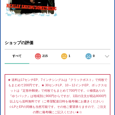
ショップの評価
すべて
215
1
0
★ 送料は17センチEP、7インチシングルは『クリックポスト』で何枚で
もまとめて200円です。★ 30センチLP、10～12インチEP、ボックスセ
ットは『定形外郵便』で何枚でもまとめて700円です。☆補償ありの
『ゆうパック』は地域別に900円からですが、1回の注文が税込8000円
以上なら送料無料です（ご希望配達日時を備考欄にお書きください）
☆LPとEPの同梱も当然可能です。その他ご要望承りますので、ご注文
の際に備考欄にご記入ください★☆