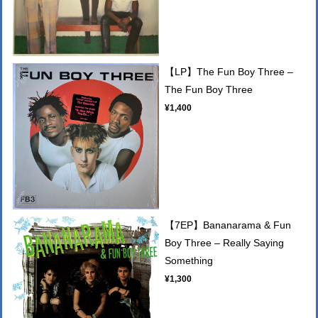
【LP】The Fun Boy Three –
The Fun Boy Three
¥1,400
【7EP】Bananarama & Fun
Boy Three – Really Saying
Something
¥1,300