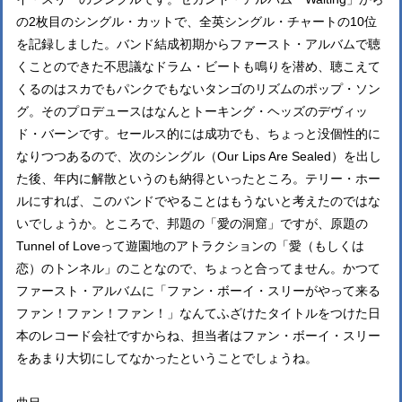
の2枚目のシングル・カットで、全英シングル・チャートの10位
を記録しました。バンド結成初期からファースト・アルバムで聴
くことのできた不思議なドラム・ビートも鳴りを潜め、聴こえて
くるのはスカでもパンクでもないタンゴのリズムのポップ・ソン
グ。そのプロデュースはなんとトーキング・ヘッズのデヴィッ
ド・バーンです。セールス的には成功でも、ちょっと没個性的に
なりつつあるので、次のシングル（Our Lips Are Sealed）を出し
た後、年内に解散というのも納得といったところ。テリー・ホー
ルにすれば、このバンドでやることはもうないと考えたのではな
いでしょうか。ところで、邦題の「愛の洞窟」ですが、原題の
Tunnel of Loveって遊園地のアトラクションの「愛（もしくは
恋）のトンネル」のことなので、ちょっと合ってません。かつて
ファースト・アルバムに「ファン・ボーイ・スリーがやって来る
ファン！ファン！ファン！」なんてふざけたタイトルをつけた日
本のレコード会社ですからね、担当者はファン・ボーイ・スリー
をあまり大切にしてなかったということでしょうね。