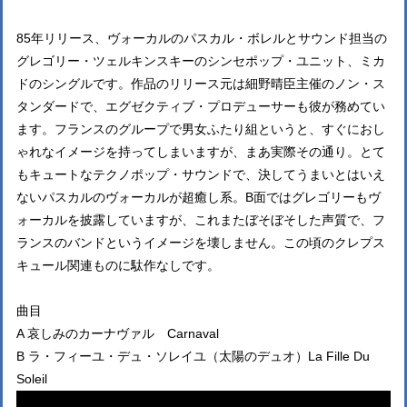
85年リリース、ヴォーカルのパスカル・ボレルとサウンド担当の
グレゴリー・ツェルキンスキーのシンセポップ・ユニット、ミカ
ドのシングルです。作品のリリース元は細野晴臣主催のノン・ス
タンダードで、エグゼクティブ・プロデューサーも彼が務めてい
ます。フランスのグループで男女ふたり組というと、すぐにおし
ゃれなイメージを持ってしまいますが、まあ実際その通り。とて
もキュートなテクノポップ・サウンドで、決してうまいとはいえ
ないパスカルのヴォーカルが超癒し系。B面ではグレゴリーもヴ
ォーカルを披露していますが、これまたぼそぼそした声質で、フ
ランスのバンドというイメージを壊しません。この頃のクレプス
キュール関連ものに駄作なしです。
曲目
A 哀しみのカーナヴァル Carnaval
B ラ・フィーユ・デュ・ソレイユ（太陽のデュオ）La Fille Du
Soleil