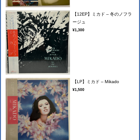
【12EP】ミカド ‎– 冬のノフラ
ージュ
¥1,300
【LP】ミカド ‎– Mikado
¥1,500