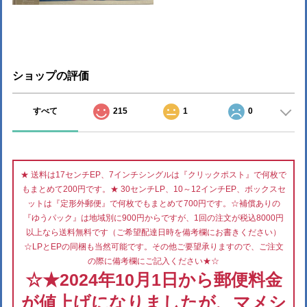
ショップの評価
すべて
215
1
0
★ 送料は17センチEP、7インチシングルは『クリックポスト』で何枚で
もまとめて200円です。★ 30センチLP、10～12インチEP、ボックスセ
ットは『定形外郵便』で何枚でもまとめて700円です。☆補償ありの
『ゆうパック』は地域別に900円からですが、1回の注文が税込8000円
以上なら送料無料です（ご希望配達日時を備考欄にお書きください）
☆LPとEPの同梱も当然可能です。その他ご要望承りますので、ご注文
の際に備考欄にご記入ください★☆
☆★2024年10月1日から郵便料金
が値上げになりましたが、マメシ