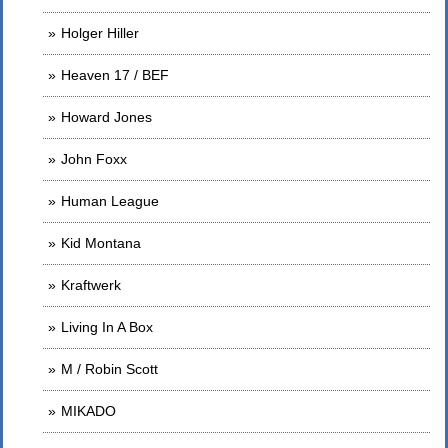
Holger Hiller
Heaven 17 / BEF
Howard Jones
John Foxx
Human League
Kid Montana
Kraftwerk
Living In A Box
M / Robin Scott
MIKADO