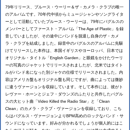
79年リリース、ブルース・ウーリー＆ザ・カメラ・クラブの唯一
のアルバムです。70年代中頃からミュージシャンやソングライタ
ーとして活動していたブルース・ウーリーは、79年にバグルスの
メンバーとしてファースト・アルバム「The Age of Plastic」を録
音していましたが、その途中にバンドを脱退し自身のザ・カメ
ラ・クラブを結成しました。録音中のバグルスのアルバムに先駆
けてリリースした本作は、本国イギリスやヨーロッパ、日本では
オリジナル・タイトル「English Garden」と眼鏡をかけたウーリ
ーの写真のジャケットでリリースされましたが、北米ではタイト
ルがバンド名になった別ジャケの仕様でリリースされました。内
容はアメリカ盤もオリジナル盤も同じですが、曲によっては微妙
に違うヴァージョンを収録しています。そして本作には、彼がト
レヴァー・ホーンとジェフ・ダウンズのふたりと共作したバグル
スの大ヒット曲「Video Killed the Radio Star」と「Clean
Clean」のカメラ・クラブ・ヴァージョンを収録しており、こち
らはバグルス・ヴァージョンよりBPM高めのロックなバンド・サ
ウンドになっています。好みが分かれるでしょうが個人的にはこ