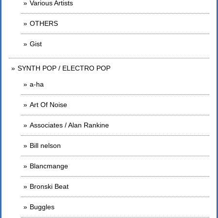
Various Artists
OTHERS
Gist
SYNTH POP / ELECTRO POP
a-ha
Art Of Noise
Associates / Alan Rankine
Bill nelson
Blancmange
Bronski Beat
Buggles