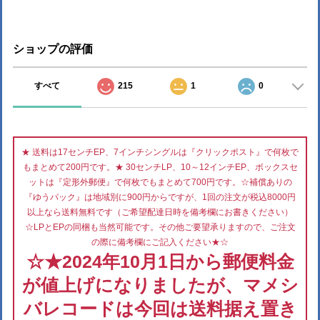
ショップの評価
すべて
215
1
0
★ 送料は17センチEP、7インチシングルは『クリックポスト』で何枚で
もまとめて200円です。★ 30センチLP、10～12インチEP、ボックスセ
ットは『定形外郵便』で何枚でもまとめて700円です。☆補償ありの
『ゆうパック』は地域別に900円からですが、1回の注文が税込8000円
以上なら送料無料です（ご希望配達日時を備考欄にお書きください）
☆LPとEPの同梱も当然可能です。その他ご要望承りますので、ご注文
の際に備考欄にご記入ください★☆
☆★2024年10月1日から郵便料金
が値上げになりましたが、マメシ
バレコードは今回は送料据え置き