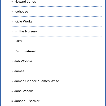
Howard Jones
Icehouse
Icicle Works
In The Nursery
INXS
It's Immaterial
Jah Wobble
James
James Chance / James White
Jane Wiedlin
Jansen・Barbieri