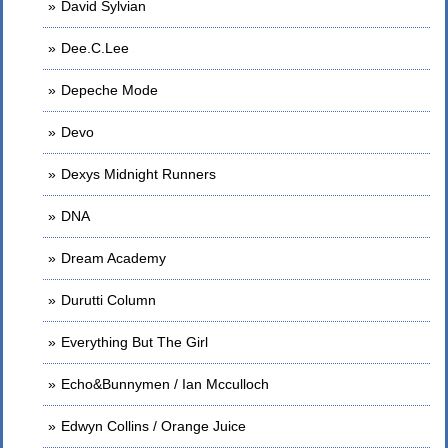
David Sylvian
Dee.C.Lee
Depeche Mode
Devo
Dexys Midnight Runners
DNA
Dream Academy
Durutti Column
Everything But The Girl
Echo&Bunnymen / Ian Mcculloch
Edwyn Collins / Orange Juice