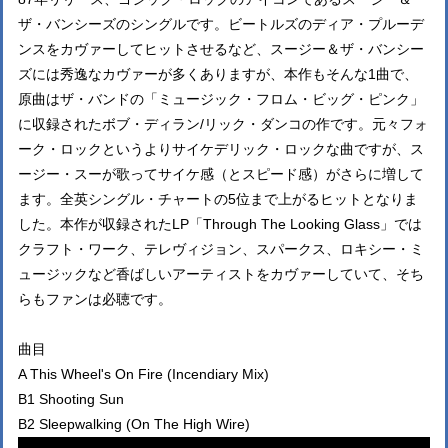
ザ・バンシーズのシングルです。ビートルズのディア・プルーデ
ンスをカヴァーしてヒットさせるなど、スージー＆ザ・バンシー
ズには秀逸なカヴァーが多くありますが、本作もそんな1曲で、
原曲はザ・バンドの「ミュージック・フロム・ビッグ・ピンク」
に収録されたボブ・ディラン/リック・ダンコの作です。元々フォ
ーク・ロックというよりサイケデリック・ロックな曲ですが、ス
ージー・スーが歌ってサイケ感（とスピード感）がさらに増して
ます。全英シングル・チャートの5位まで上がるヒットとなりま
した。本作が収録されたLP「Through The Looking Glass」では
クラフト・ワーク、テレヴィジョン、スパークス、ロキシー・ミ
ュージックなど香ばしいアーティストをカヴァーしていて、そち
らもファンは必聴です。
曲目
A This Wheel's On Fire (Incendiary Mix)
B1 Shooting Sun
B2 Sleepwalking (On The High Wire)