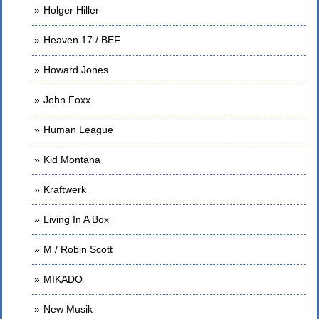
Holger Hiller
Heaven 17 / BEF
Howard Jones
John Foxx
Human League
Kid Montana
Kraftwerk
Living In A Box
M / Robin Scott
MIKADO
New Musik