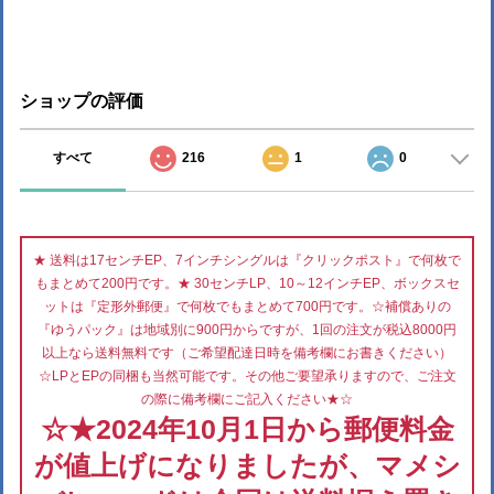
ショップの評価
すべて
216
1
0
★ 送料は17センチEP、7インチシングルは『クリックポスト』で何枚で
もまとめて200円です。★ 30センチLP、10～12インチEP、ボックスセ
ットは『定形外郵便』で何枚でもまとめて700円です。☆補償ありの
『ゆうパック』は地域別に900円からですが、1回の注文が税込8000円
以上なら送料無料です（ご希望配達日時を備考欄にお書きください）
☆LPとEPの同梱も当然可能です。その他ご要望承りますので、ご注文
の際に備考欄にご記入ください★☆
☆★2024年10月1日から郵便料金
が値上げになりましたが、マメシ