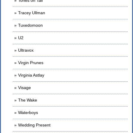
Tones on Tail
Tracey Ullman
Tuxedomoon
U2
Ultravox
Virgin Prunes
Virginia Astlay
Visage
The Wake
Waterboys
Wedding Present