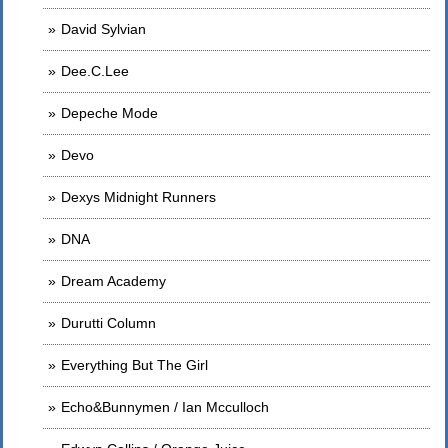
David Sylvian
Dee.C.Lee
Depeche Mode
Devo
Dexys Midnight Runners
DNA
Dream Academy
Durutti Column
Everything But The Girl
Echo&Bunnymen / Ian Mcculloch