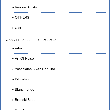
Various Artists
OTHERS
Gist
SYNTH POP / ELECTRO POP
a-ha
Art Of Noise
Associates / Alan Rankine
Bill nelson
Blancmange
Bronski Beat
Buggles