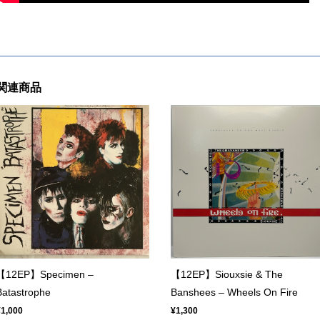
関連商品
【12EP】Specimen –
【12EP】Siouxsie & The
Batastrophe
Banshees – Wheels On Fire
¥1,000
¥1,300