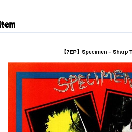
Item
【7EP】Specimen – Sharp T