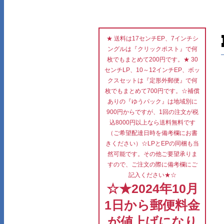
★ 送料は17センチEP、7インチシ
ングルは『クリックポスト』で何
枚でもまとめて200円です。★ 30
センチLP、10～12インチEP、ボッ
クスセットは『定形外郵便』で何
枚でもまとめて700円です。☆補償
ありの『ゆうパック』は地域別に
900円からですが、1回の注文が税
込8000円以上なら送料無料です
（ご希望配達日時を備考欄にお書
きください）☆LPとEPの同梱も当
然可能です。その他ご要望承りま
すので、ご注文の際に備考欄にご
記入ください★☆
☆★2024年10月
1日から郵便料金
が値上げになり