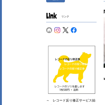
Link
リンク
～ レコード反り修正サービス始