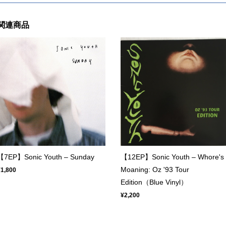
関連商品
【7EP】Sonic Youth – Sunday
【12EP】Sonic Youth – Whore's
Moaning: Oz '93 Tour
¥1,800
Edition（Blue Vinyl）
¥2,200