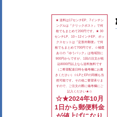
★ 送料は17センチEP、7インチシ
ングルは『クリックポスト』で何
枚でもまとめて200円です。★ 30
センチLP、10～12インチEP、ボッ
クスセットは『定形外郵便』で何
枚でもまとめて700円です。☆補償
ありの『ゆうパック』は地域別に
900円からですが、1回の注文が税
込8000円以上なら送料無料です
（ご希望配達日時を備考欄にお書
きください）☆LPとEPの同梱も当
然可能です。その他ご要望承りま
すので、ご注文の際に備考欄にご
記入ください★☆
☆★2024年10月
1日から郵便料金
が値上げになり