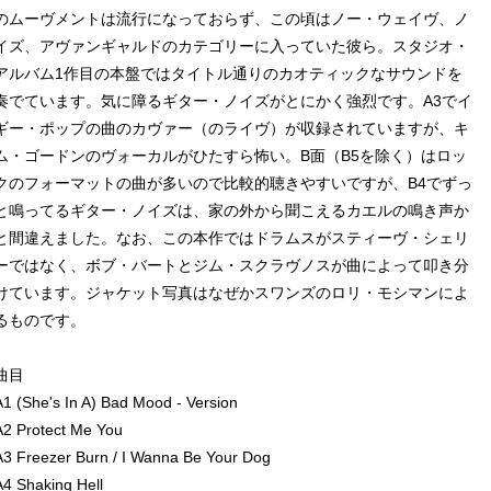
のムーヴメントは流行になっておらず、この頃はノー・ウェイヴ、ノ
イズ、アヴァンギャルドのカテゴリーに入っていた彼ら。スタジオ・
アルバム1作目の本盤ではタイトル通りのカオティックなサウンドを
奏でています。気に障るギター・ノイズがとにかく強烈です。A3でイ
ギー・ポップの曲のカヴァー（のライヴ）が収録されていますが、キ
ム・ゴードンのヴォーカルがひたすら怖い。B面（B5を除く）はロッ
クのフォーマットの曲が多いので比較的聴きやすいですが、B4でずっ
と鳴ってるギター・ノイズは、家の外から聞こえるカエルの鳴き声か
と間違えました。なお、この本作ではドラムスがスティーヴ・シェリ
ーではなく、ボブ・バートとジム・スクラヴノスが曲によって叩き分
けています。ジャケット写真はなぜかスワンズのロリ・モシマンによ
るものです。
曲目
A1 (She's In A) Bad Mood - Version
A2 Protect Me You
A3 Freezer Burn / I Wanna Be Your Dog
A4 Shaking Hell