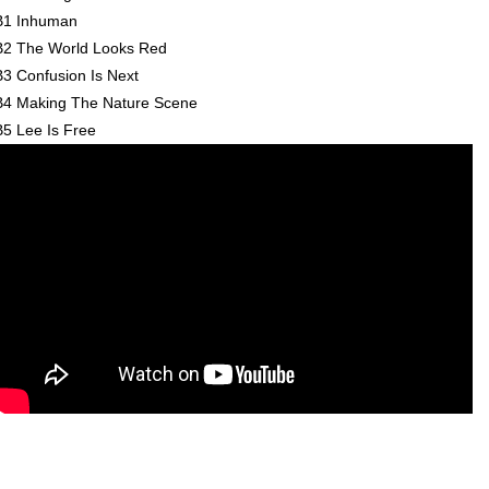
B1 Inhuman
B2 The World Looks Red
B3 Confusion Is Next
B4 Making The Nature Scene
B5 Lee Is Free