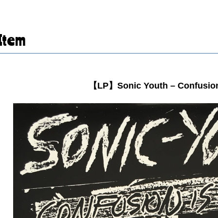
Item
【LP】Sonic Youth – Confusion