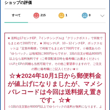
ショップの評価
すべて
215
1
0
★ 送料は17センチEP、7インチシングルは『クリックポスト』で何枚で
もまとめて200円です。★ 30センチLP、10～12インチEP、ボックスセ
ットは『定形外郵便』で何枚でもまとめて700円です。☆補償ありの
『ゆうパック』は地域別に900円からですが、1回の注文が税込8000円
以上なら送料無料です（ご希望配達日時を備考欄にお書きください）
☆LPとEPの同梱も当然可能です。その他ご要望承りますので、ご注文
の際に備考欄にご記入ください★☆
☆★2024年10月1日から郵便料金
が値上げになりましたが、マメシ
バレコードは今回は送料据え置き
です。☆★
☆1回の注文額が8000円以上でゆうパックの送料が無料になります。よ