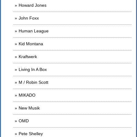
Howard Jones
John Foxx
Human League
Kid Montana
Kraftwerk
Living In A Box
M / Robin Scott
MIKADO
New Musik
OMD
Pete Shelley