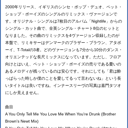
2000年リリース、イギリスのシンセ・ポップ・デュオ、ペット・
ショップ・ボーイズのシングルのリミックス・ヴァージョンで
す。オリジナル・シングルは7枚目のアルバム「Nightlife」からの
シングル・カット曲で、全英シングル・チャート8位のヒットと
なりました。その曲のリミックスを4ヴァージョン収録したのが
本盤で、リミキサーはデンマークのブラザー・ブラウン、アタボ
ーイ、T-Totalの3者。どのヴァージョンも7分から10分のダンス・
オリエンテッドな長尺ミックスになっています。ただし、フロア
向けとはいえ、ペット・ショップ・ボーイズの売りである憂いの
あるメロディが残っているのは安心です。それにしても「君は酔
っぱらった時しか僕のことを愛してるって言わないね」という長
いタイトルは良いですね。インナースリーヴの写真は嘉門タツオ
にしか見えません。
曲目
A You Only Tell Me You Love Me When You're Drunk (Brother
Brown's Newt Mix)