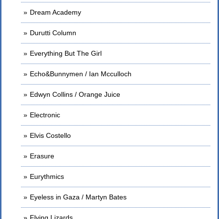
Dream Academy
Durutti Column
Everything But The Girl
Echo&Bunnymen / Ian Mcculloch
Edwyn Collins / Orange Juice
Electronic
Elvis Costello
Erasure
Eurythmics
Eyeless in Gaza / Martyn Bates
Flying Lizards