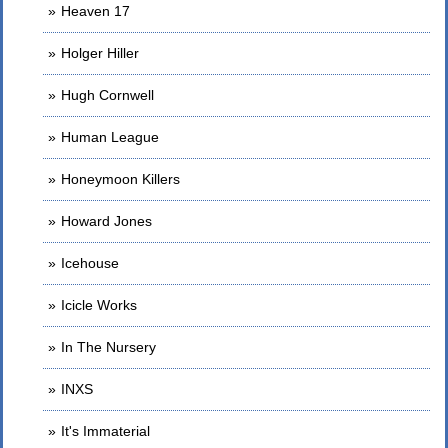
Heaven 17
Holger Hiller
Hugh Cornwell
Human League
Honeymoon Killers
Howard Jones
Icehouse
Icicle Works
In The Nursery
INXS
It's Immaterial