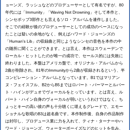
ョーンズ、ラッシュなどのプロデューサーとして有名ですが、80
年代には「Immunity」「Waving Not Drowning」そして本作と、
シンセポップ3部作とも言えるソロ・アルバムを連作しました。
そこでの経験が後のプロデューサーとしての成功のベースになっ
たことは疑いの余地がなく、例えばハワード・ジョーンズの
「Human's Lib」の収録曲と同じようなシンセの音色を本作の中
の随所に聞くことができます。とは言え、本作はスウェーデンで
ローカル・ヒットしたのが唯一の成功で、セールス的には失敗に
終わりました。本盤はアメリカ盤で、オリジナル・アルバムから
2曲が削除され、81年のImmunityから2曲が収録されるという、半
コンピレーション・アルバムとなっています。B1ではマリアン
ヌ・フェイスフル、B2からB5まではロバート・パーマーとルパー
ト・ハインがデュオでヴォーカルをとっています。とは言え、ル
パート・ハイン自身のヴォーカルが弱いというわけではなく、ち
ょっとキーの高い彼の声も十分聴くに堪えるグレードで、エモー
ショナルな歌唱のB3は超名曲です。本作制作後、自身の作品制作
は封印し、プロデュース業に力を入れて、ティナ・ターナーやハ
ワード・ジョーンズ、ウォーターボーイズなどのヒットを生み、