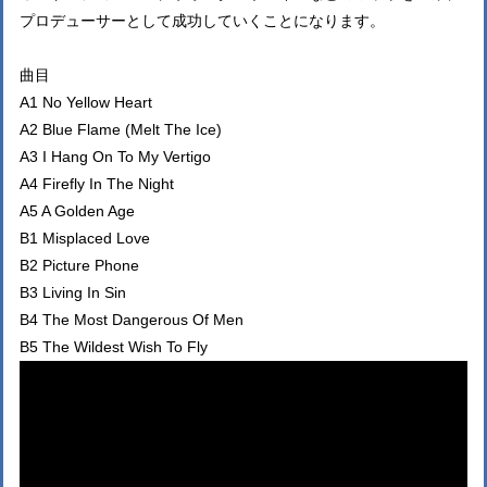
プロデューサーとして成功していくことになります。
曲目
A1 No Yellow Heart
A2 Blue Flame (Melt The Ice)
A3 I Hang On To My Vertigo
A4 Firefly In The Night
A5 A Golden Age
B1 Misplaced Love
B2 Picture Phone
B3 Living In Sin
B4 The Most Dangerous Of Men
B5 The Wildest Wish To Fly