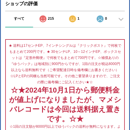
ショップの評価
すべて
215
1
0
★ 送料は17センチEP、7インチシングルは『クリックポスト』で何枚で
もまとめて200円です。★ 30センチLP、10～12インチEP、ボックスセ
ットは『定形外郵便』で何枚でもまとめて700円です。☆補償ありの
『ゆうパック』は地域別に900円からですが、1回の注文が税込8000円
以上なら送料無料です（ご希望配達日時を備考欄にお書きください）
☆LPとEPの同梱も当然可能です。その他ご要望承りますので、ご注文
の際に備考欄にご記入ください★☆
☆★2024年10月1日から郵便料金
が値上げになりましたが、マメシ
バレコードは今回は送料据え置き
です。☆★
☆1回の注文額が8000円以上でゆうパックの送料が無料になります。よ