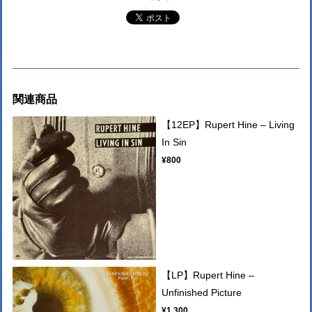
関連商品
【12EP】Rupert Hine – Living
In Sin
¥800
【LP】Rupert Hine –
Unfinished Picture
¥1,300