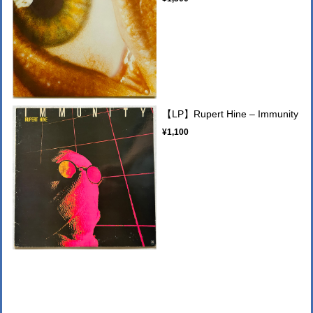
【LP】Rupert Hine – Immunity
¥1,100