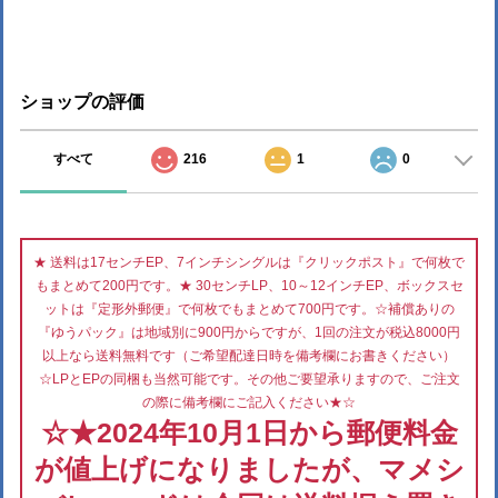
ショップの評価
すべて
216
1
0
★ 送料は17センチEP、7インチシングルは『クリックポスト』で何枚で
もまとめて200円です。★ 30センチLP、10～12インチEP、ボックスセ
ットは『定形外郵便』で何枚でもまとめて700円です。☆補償ありの
『ゆうパック』は地域別に900円からですが、1回の注文が税込8000円
以上なら送料無料です（ご希望配達日時を備考欄にお書きください）
☆LPとEPの同梱も当然可能です。その他ご要望承りますので、ご注文
の際に備考欄にご記入ください★☆
☆★2024年10月1日から郵便料金
が値上げになりましたが、マメシ