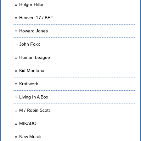
Holger Hiller
Heaven 17 / BEF
Howard Jones
John Foxx
Human League
Kid Montana
Kraftwerk
Living In A Box
M / Robin Scott
MIKADO
New Musik