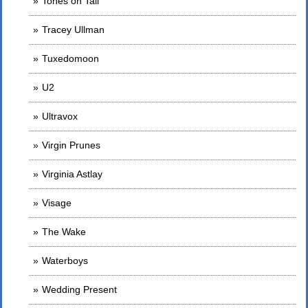
Tones on Tail
Tracey Ullman
Tuxedomoon
U2
Ultravox
Virgin Prunes
Virginia Astlay
Visage
The Wake
Waterboys
Wedding Present