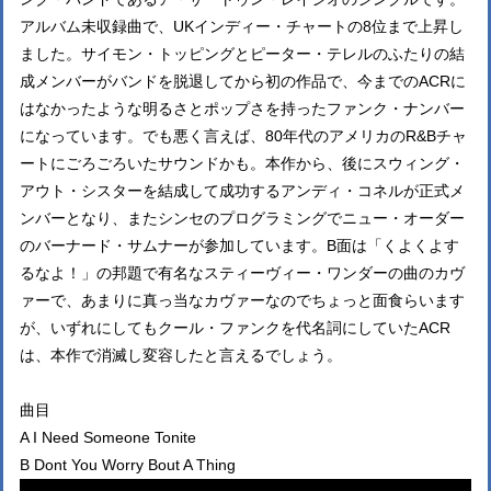
アルバム未収録曲で、UKインディー・チャートの8位まで上昇し
ました。サイモン・トッピングとピーター・テレルのふたりの結
成メンバーがバンドを脱退してから初の作品で、今までのACRに
はなかったような明るさとポップさを持ったファンク・ナンバー
になっています。でも悪く言えば、80年代のアメリカのR&Bチャ
ートにごろごろいたサウンドかも。本作から、後にスウィング・
アウト・シスターを結成して成功するアンディ・コネルが正式メ
ンバーとなり、またシンセのプログラミングでニュー・オーダー
のバーナード・サムナーが参加しています。B面は「くよくよす
るなよ！」の邦題で有名なスティーヴィー・ワンダーの曲のカヴ
ァーで、あまりに真っ当なカヴァーなのでちょっと面食らいます
が、いずれにしてもクール・ファンクを代名詞にしていたACR
は、本作で消滅し変容したと言えるでしょう。
曲目
A I Need Someone Tonite
B Dont You Worry Bout A Thing