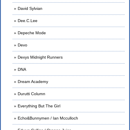
David Sylvian
Dee.C.Lee
Depeche Mode
Devo
Dexys Midnight Runners
DNA
Dream Academy
Durutti Column
Everything But The Girl
Echo&Bunnymen / Ian Mcculloch