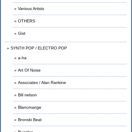
Various Artists
OTHERS
Gist
SYNTH POP / ELECTRO POP
a-ha
Art Of Noise
Associates / Alan Rankine
Bill nelson
Blancmange
Bronski Beat
Buggles