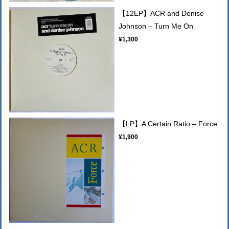
【12EP】ACR ‎and Denise
Johnson – Turn Me On
¥1,300
【LP】A Certain Ratio – Force
¥1,900