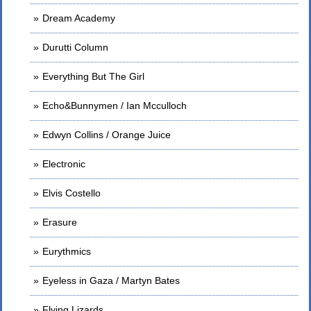
Dream Academy
Durutti Column
Everything But The Girl
Echo&Bunnymen / Ian Mcculloch
Edwyn Collins / Orange Juice
Electronic
Elvis Costello
Erasure
Eurythmics
Eyeless in Gaza / Martyn Bates
Flying Lizards