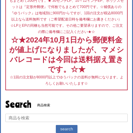
もまとめて200円です。★ 30センチLP、10～12インチEP、ボックスセ
ットは『定形外郵便』で何枚でもまとめて700円です。☆補償ありの
『ゆうパック』は地域別に900円からですが、1回の注文が税込8000円
以上なら送料無料です（ご希望配達日時を備考欄にお書きください）
☆LPとEPの同梱も当然可能です。その他ご要望承りますので、ご注文
の際に備考欄にご記入ください★☆
☆★2024年10月1日から郵便料金
が値上げになりましたが、マメシ
バレコードは今回は送料据え置き
です。☆★
☆1回の注文額が8000円以上でゆうパックの送料が無料になります。よ
ろしくお願いいたします☆
Search
商品検索
search