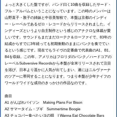
ょっと大きくした盤ですが、バンド曰く10曲を収録したサード・
フル・アルバムということになっています。この時のメンバーは
山野直子・敦子の姉妹と中谷美智枝で、本盤は京都のインディ
ー・レーベルであるゼロ・レコードからリリースされました。イ
ンディーズというより自主制作という感じのアナクロな体裁が愛
しいです。サウンドもまだまだローテク＆ローファイで、83年の
結成からすでに3年経っても初期衝動のままにパンクを奏でてい
るという感じです。現在でもライヴの定番曲で代表曲のA1、B1、
B4を収録。この年、アメリカはフロリダのパンク／ハードコアの
レーベルSubversive Recordsから本盤が全米リリースされて注目
を浴び、日本より遥かに人気が出てしまい、遂にはニルヴァーナ
のツアーに帯同することになります。つまり本盤が少年ナイフの
ワールドワイドな成功のきっかけの作品なのです。
曲目
A1 がんばれバイソン Making Plans For Bison
A2 サマータイム・ブギ Summertime Boogie
A3 チョコバー食べたいヨの唄 I Wanna Eat Chocolate Bars