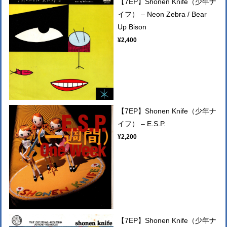
【7EP】Shonen Knife（少年ナ
イフ） – Neon Zebra / Bear
Up Bison
¥2,400
【7EP】Shonen Knife（少年ナ
イフ） – E.S.P.
¥2,200
【7EP】Shonen Knife（少年ナ