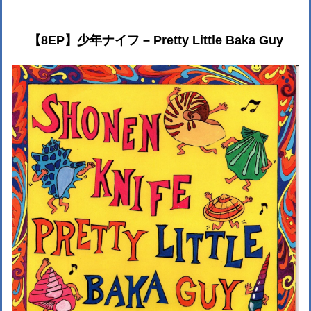
【8EP】少年ナイフ – Pretty Little Baka Guy