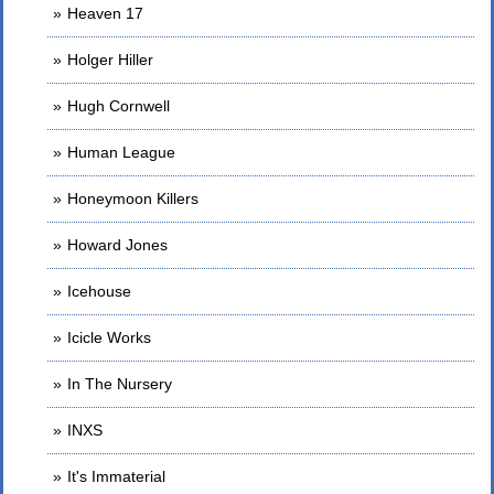
Heaven 17
Holger Hiller
Hugh Cornwell
Human League
Honeymoon Killers
Howard Jones
Icehouse
Icicle Works
In The Nursery
INXS
It's Immaterial