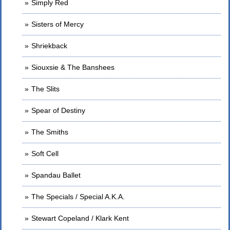
Simply Red
Sisters of Mercy
Shriekback
Siouxsie & The Banshees
The Slits
Spear of Destiny
The Smiths
Soft Cell
Spandau Ballet
The Specials / Special A.K.A.
Stewart Copeland / Klark Kent