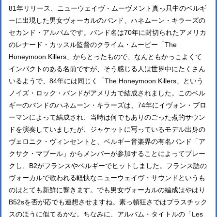
81年リリース、ニューウェイヴ・ムーヴメント真っ只中のベルギ
ーに出現した男女ヴォーカルのバンド、ハネムーン・キラーズの
セカンド・アルバムです。バンド名は70年に封切られたアメリカ
のレナード・カッスル監督のクライム・ムービー「The
Honeymoon Killers」からとったもので、なんともかっこよくて
インパクトのある名前ですが、そう感じる人は世界中にたくさん
いるようで、84年には同じく「The Honeymoon Killers」という
ノイズ・ロック・バンドがアメリカで結成されました。このベル
ギーのバンドのハネムーン・キラーズは、74年にイヴォン・ブロ
ーマンによって結成され、当時は何でもありのごった煮的サウン
ドを演奏していましたが、ジャケットに写っているモデル出身の
ヴェロニク・ヴィンセントと、ベルギー音楽界の有名バンド「ア
クサク・マブール」からメンバーが参加することによってブレー
クし、B2がフランスやベルギーでヒットしました。フランス語の
ヴォーカルで歌われる軽快なニューウェイヴ・サウンドというも
のはとても新鮮に響きます。でも男女ヴォーカルの編成はやはり
B52sを否が応でも連想させますね。素っ頓狂さではプラスチック
スのほうに似てるかな。ちなみに、アルバム・タイトルの「Les