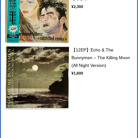
¥2,300
【12EP】Echo & The
Bunnymen – The Killing Moon
(All Night Version)
¥1,600