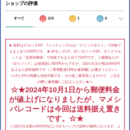
ショップの評価
すべて
215
1
0
★ 送料は17センチEP、7インチシングルは『クリックポスト』で何枚で
もまとめて200円です。★ 30センチLP、10～12インチEP、ボックスセ
ットは『定形外郵便』で何枚でもまとめて700円です。☆補償ありの
『ゆうパック』は地域別に900円からですが、1回の注文が税込8000円
以上なら送料無料です（ご希望配達日時を備考欄にお書きください）
☆LPとEPの同梱も当然可能です。その他ご要望承りますので、ご注文
の際に備考欄にご記入ください★☆
☆★2024年10月1日から郵便料金
が値上げになりましたが、マメシ
バレコードは今回は送料据え置き
です。☆★
☆1回の注文額が8000円以上でゆうパックの送料が無料になります。よ