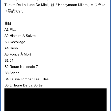
Tueurs De La Lune De Miel」は「Honeymoon Killers」のフラン
ス語訳です。
曲目
A1 Flat
A2 Histoire À Suivre
A3 Décollage
A4 Rush
A5 Fonce À Mort
B1 J4
B2 Route Nationale 7
B3 Ariane
B4 Laisse Tomber Les Filles
B5 L'Heure De La Sortie