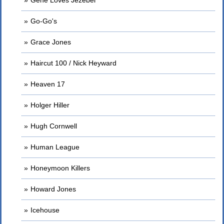
Gene Loves Jezebel
Go-Go's
Grace Jones
Haircut 100 / Nick Heyward
Heaven 17
Holger Hiller
Hugh Cornwell
Human League
Honeymoon Killers
Howard Jones
Icehouse