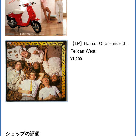
【LP】Haircut One Hundred –
Pelican West
¥1,200
ショップの評価