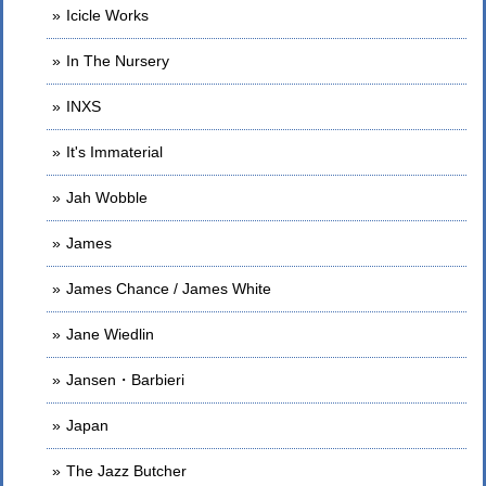
Icicle Works
In The Nursery
INXS
It's Immaterial
Jah Wobble
James
James Chance / James White
Jane Wiedlin
Jansen・Barbieri
Japan
The Jazz Butcher