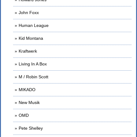
John Foxx
Human League
Kid Montana
Kraftwerk
Living In A Box
M / Robin Scott
MIKADO
New Musik
OMD
Pete Shelley