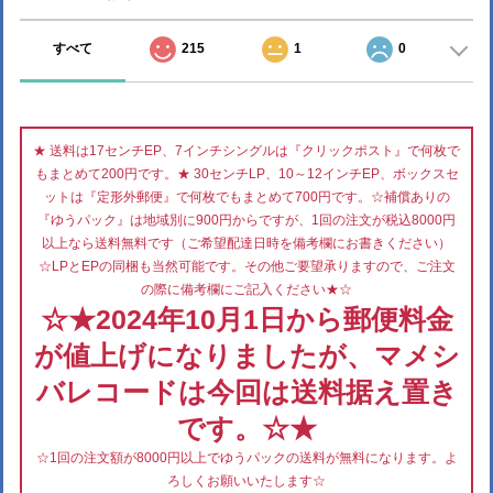
すべて
215
1
0
★ 送料は17センチEP、7インチシングルは『クリックポスト』で何枚で
もまとめて200円です。★ 30センチLP、10～12インチEP、ボックスセ
ットは『定形外郵便』で何枚でもまとめて700円です。☆補償ありの
『ゆうパック』は地域別に900円からですが、1回の注文が税込8000円
以上なら送料無料です（ご希望配達日時を備考欄にお書きください）
☆LPとEPの同梱も当然可能です。その他ご要望承りますので、ご注文
の際に備考欄にご記入ください★☆
☆★2024年10月1日から郵便料金
が値上げになりましたが、マメシ
バレコードは今回は送料据え置き
です。☆★
☆1回の注文額が8000円以上でゆうパックの送料が無料になります。よ
ろしくお願いいたします☆