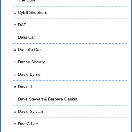
The Cure
Cybill Shepherd
DAF
Dalis Car
Danielle Dax
Danse Society
David Byrne
David J
Dave Stewart & Barbara Gaskin
David Sylvian
Dee.C.Lee