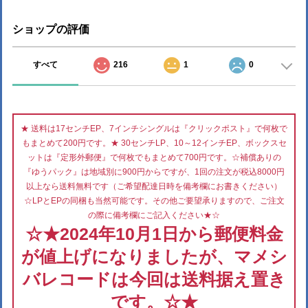
ショップの評価
すべて
216
1
0
★ 送料は17センチEP、7インチシングルは『クリックポスト』で何枚で
もまとめて200円です。★ 30センチLP、10～12インチEP、ボックスセ
ットは『定形外郵便』で何枚でもまとめて700円です。☆補償ありの
『ゆうパック』は地域別に900円からですが、1回の注文が税込8000円
以上なら送料無料です（ご希望配達日時を備考欄にお書きください）
☆LPとEPの同梱も当然可能です。その他ご要望承りますので、ご注文
の際に備考欄にご記入ください★☆
☆★2024年10月1日から郵便料金
が値上げになりましたが、マメシ
バレコードは今回は送料据え置き
です。☆★