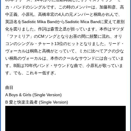
カ・バンドのシングルです。この時のメンバーは、加藤和彦、高
中正義、小原礼、高橋幸宏の4人の元メンバーと桐島かれんで、
英語名をSadistic Mika BandからSadistic Mica Bandに変えて差別
化を図りました。作詞は森雪之丞が担っています。本作はマツダ
「ファミリア」のCMソングとなりお茶の間に頻繫に流れ、オリ
コンのシングル・チャート13位のヒットとなりました。リード・
ヴォーカルは桐島と高橋がとっていて、ミカに比べてアクの少な
い桐島のヴォーカルは、本作のクールなサウンドには合っていま
す。B面は70年代バンド・サウンドな曲で、小原礼が歌っていま
す。でも、これキー低すぎ。
曲目
A Boys & Girls (Single Version)
B 愛と快楽主義者 (Single Version)