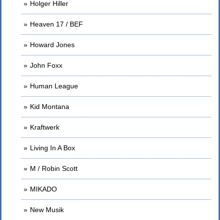
Holger Hiller
Heaven 17 / BEF
Howard Jones
John Foxx
Human League
Kid Montana
Kraftwerk
Living In A Box
M / Robin Scott
MIKADO
New Musik