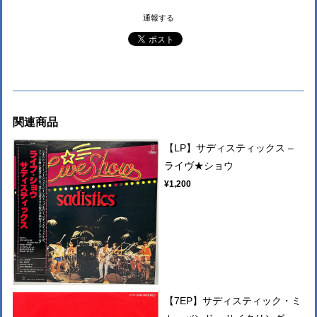
通報する
関連商品
【LP】サディスティックス –
ライヴ★ショウ
¥1,200
【7EP】サディスティック・ミ