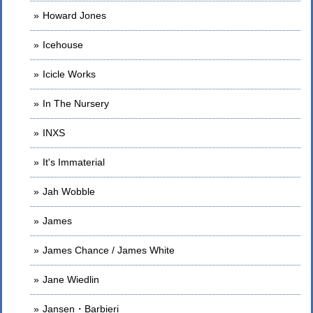
Howard Jones
Icehouse
Icicle Works
In The Nursery
INXS
It's Immaterial
Jah Wobble
James
James Chance / James White
Jane Wiedlin
Jansen・Barbieri