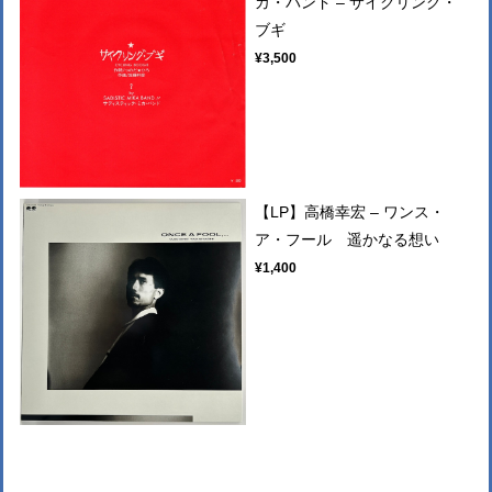
カ・バンド – サイクリング・
ブギ
¥3,500
【LP】高橋幸宏 ‎– ワンス・
ア・フール 遥かなる想い
¥1,400