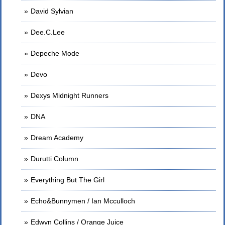
David Sylvian
Dee.C.Lee
Depeche Mode
Devo
Dexys Midnight Runners
DNA
Dream Academy
Durutti Column
Everything But The Girl
Echo&Bunnymen / Ian Mcculloch
Edwyn Collins / Orange Juice