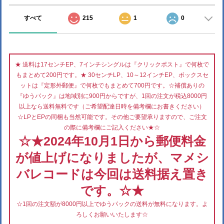
すべて
215
1
0
★ 送料は17センチEP、7インチシングルは『クリックポスト』で何枚で
もまとめて200円です。★ 30センチLP、10～12インチEP、ボックスセ
ットは『定形外郵便』で何枚でもまとめて700円です。☆補償ありの
『ゆうパック』は地域別に900円からですが、1回の注文が税込8000円
以上なら送料無料です（ご希望配達日時を備考欄にお書きください）
☆LPとEPの同梱も当然可能です。その他ご要望承りますので、ご注文
の際に備考欄にご記入ください★☆
☆★2024年10月1日から郵便料金
が値上げになりましたが、マメシ
バレコードは今回は送料据え置き
です。☆★
☆1回の注文額が8000円以上でゆうパックの送料が無料になります。よ
ろしくお願いいたします☆