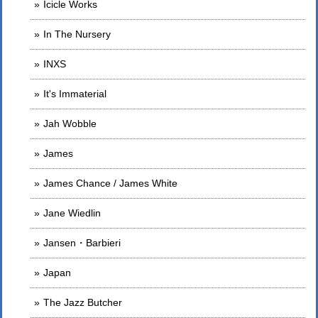
Icicle Works
In The Nursery
INXS
It's Immaterial
Jah Wobble
James
James Chance / James White
Jane Wiedlin
Jansen・Barbieri
Japan
The Jazz Butcher