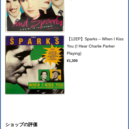
【12EP】Sparks – When I Kiss
You (I Hear Charlie Parker
Playing)
¥1,300
ショップの評価