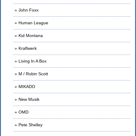
John Foxx
Human League
Kid Montana
Kraftwerk
Living In A Box
M / Robin Scott
MIKADO
New Musik
OMD
Pete Shelley