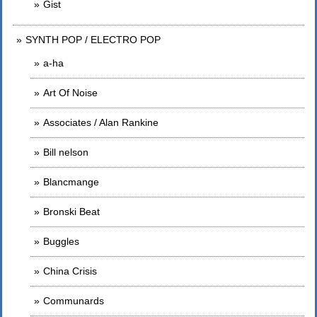
Gist
SYNTH POP / ELECTRO POP
a-ha
Art Of Noise
Associates / Alan Rankine
Bill nelson
Blancmange
Bronski Beat
Buggles
China Crisis
Communards