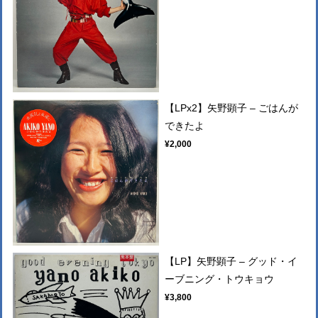
【LPx2】矢野顕子 ‎– ごはんが
できたよ
¥2,000
【LP】矢野顕子 ‎– グッド・イ
ーブニング・トウキョウ
¥3,800