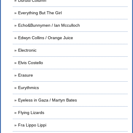
Durutti Column
Everything But The Girl
Echo&Bunnymen / Ian Mcculloch
Edwyn Collins / Orange Juice
Electronic
Elvis Costello
Erasure
Eurythmics
Eyeless in Gaza / Martyn Bates
Flying Lizards
Fra Lippo Lippi