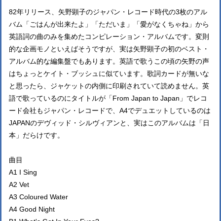
82年リリース、矢野顕子のジャパン・レコード時代の3枚のアル
バム「ごはんが出来たよ」「ただいま」「愛がなくちゃね」から
英語詞の曲のみを集めたコンピレーション・アルバムです。変則
的な企画モノといえばそうですが、実は矢野顕子の初のベスト・
アルバム的な編集盤でもあります。英語で歌うこの頃の矢野の声
はちょっとケイト・ブッシュに似ています。歌詞カードが無いな
と思ったら、ジャケットの内側に印刷されていて読めません。英
語で歌っているのにタイトルが「From Japan to Japan」でレコ
ード会社もジャパン・レコードで、A4でデュエットしているのは
JAPANのデヴィッド・シルヴィアンと、実はこのアルバムは「日
本」だらけです。
曲目
A1 I Sing
A2 Vet
A3 Coloured Water
A4 Good Night