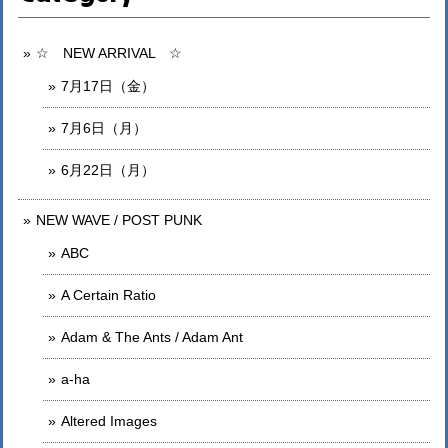
☆ NEW ARRIVAL ☆
7月17日（金）
7月6日（月）
6月22日（月）
NEW WAVE / POST PUNK
ABC
A Certain Ratio
Adam & The Ants / Adam Ant
a-ha
Altered Images