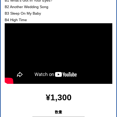
B1 What's Got In Your Eyes?
B2 Another Wedding Song
B3 Sleep On My Baby
B4 High Time
¥1,300
数量