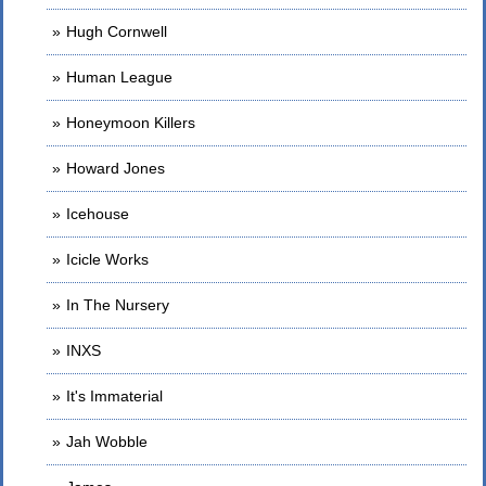
Hugh Cornwell
Human League
Honeymoon Killers
Howard Jones
Icehouse
Icicle Works
In The Nursery
INXS
It's Immaterial
Jah Wobble