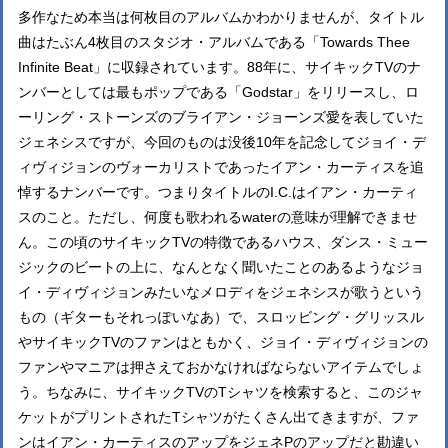
多作なため本当は何枚目のアルバムかわかりませんが、タイトル
曲はたぶん4枚目のスタジオ・アルバムである「Towards Thee
Infinite Beat」に収録されています。88年に、サイキックTVのナ
ンバーとしては最もポップである「Godstar」をリリースし、ロ
ーリング・ストーンズのブライアン・ジョーンズ愛を表していた
ジェネシスですが、今回のものは没後10年を記念してジョイ・デ
ィヴィジョンのヴォーカリストであったイアン・カーティスを追
悼するナンバーです。つまりタイトルのI.C.はイアン・カーティ
スのこと。ただし、何度も歌われるwaterの意味が理解できませ
ん。この頃のサイキックTVの特徴であるハウス、ダンス・ミュー
ジックのビートの上に、なんとなく聞いたことのあるようなジョ
イ・ディヴィジョンみたいなメロディをジェネシスが歌うという
もの（ギターもそれっぽいなあ）で、スロッビング・グリッスル
やサイキックTVのファンはともかく、ジョイ・ディヴィジョンの
ファンやマニアは押さえておかなければならないアイテムでしょ
う。ちなみに、サイキックTVのTシャツを検索すると、このジャ
ケットがプリントされたTシャツがたくさん出てきますが、ファ
ンはイアン・カーティスのアップをジェネPのアップだと勘違い