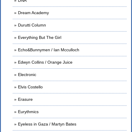
DNA
Dream Academy
Durutti Column
Everything But The Girl
Echo&Bunnymen / Ian Mcculloch
Edwyn Collins / Orange Juice
Electronic
Elvis Costello
Erasure
Eurythmics
Eyeless in Gaza / Martyn Bates