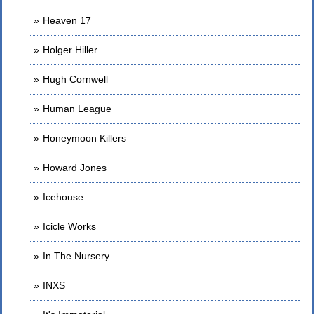
Heaven 17
Holger Hiller
Hugh Cornwell
Human League
Honeymoon Killers
Howard Jones
Icehouse
Icicle Works
In The Nursery
INXS