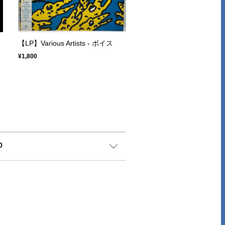
【LP】Various Artists - ボイス
¥1,800
0