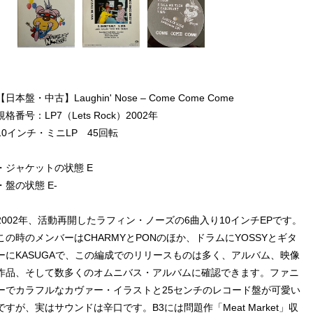
【日本盤・中古】Laughin' Nose – Come Come Come
規格番号：LP7（Lets Rock）2002年
10インチ・ミニLP 45回転
・ジャケットの状態 E
・盤の状態 E-
2002年、活動再開したラフィン・ノーズの6曲入り10インチEPです。
この時のメンバーはCHARMYとPONのほか、ドラムにYOSSYとギタ
ーにKASUGAで、この編成でのリリースものは多く、アルバム、映像
作品、そして数多くのオムニバス・アルバムに確認できます。ファニ
ーでカラフルなカヴァー・イラストと25センチのレコード盤が可愛い
ですが、実はサウンドは辛口です。B3には問題作「Meat Market」収