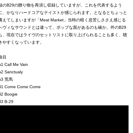
録のB29の贈り物を再演し収録していますが、これを代表するよう
に、かなりハードコアなテイストが感じられます。となるとちょっと
構えてしまいますが「Meat Market」当時の暗く息苦しささえ感じる
ヘヴィなサウンドとは違って、ポップな面があるのも確か。件のB29
も、現在ではライヴのセットリストに取り上げられることも多く、聴
きやすくなっています。
曲目
A1 Call Me Vain
A2 Sanctualy
A3 荒馬
B1 Come Come Come
B2 Boogie
B3 B-29