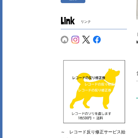
Link
リンク
～ レコード反り修正サービス始