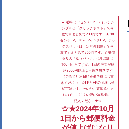
★ 送料は17センチEP、7インチシ
ングルは『クリックポスト』で何
枚でもまとめて200円です。★ 30
センチLP、10～12インチEP、ボッ
クスセットは『定形外郵便』で何
枚でもまとめて700円です。☆補償
ありの『ゆうパック』は地域別に
900円からですが、1回の注文が税
込8000円以上なら送料無料です
（ご希望配達日時を備考欄にお書
きください）☆LPとEPの同梱も当
然可能です。その他ご要望承りま
すので、ご注文の際に備考欄にご
記入ください★☆
☆★2024年10月
1日から郵便料金
が値上げになり