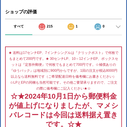
ショップの評価
すべて
215
1
0
★ 送料は17センチEP、7インチシングルは『クリックポスト』で何枚で
もまとめて200円です。★ 30センチLP、10～12インチEP、ボックスセ
ットは『定形外郵便』で何枚でもまとめて700円です。☆補償ありの
『ゆうパック』は地域別に900円からですが、1回の注文が税込8000円
以上なら送料無料です（ご希望配達日時を備考欄にお書きください）
☆LPとEPの同梱も当然可能です。その他ご要望承りますので、ご注文
の際に備考欄にご記入ください★☆
☆★2024年10月1日から郵便料金
が値上げになりましたが、マメシ
バレコードは今回は送料据え置き
です。☆★