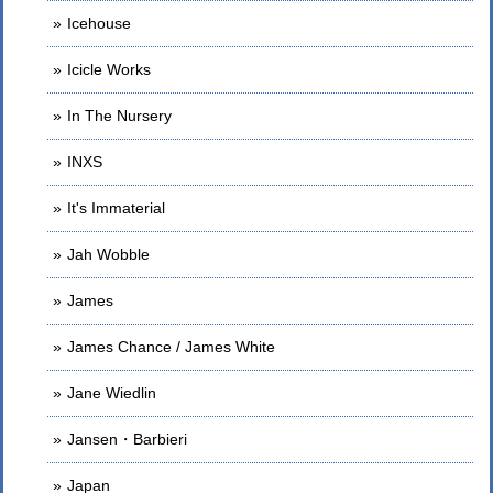
Icehouse
Icicle Works
In The Nursery
INXS
It's Immaterial
Jah Wobble
James
James Chance / James White
Jane Wiedlin
Jansen・Barbieri
Japan