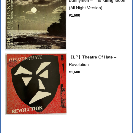
Bunnymen – The Killing Moon
(All Night Version)
¥1,600
【LP】Theatre Of Hate –
Revolution
¥1,600