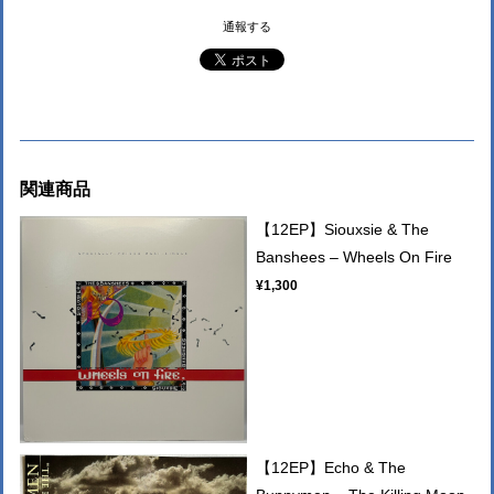
通報する
関連商品
【12EP】Siouxsie & The
Banshees – Wheels On Fire
¥1,300
【12EP】Echo & The