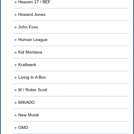
Heaven 17 / BEF
Howard Jones
John Foxx
Human League
Kid Montana
Kraftwerk
Living In A Box
M / Robin Scott
MIKADO
New Musik
OMD