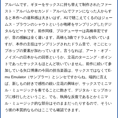
アルバムです。ギターをサックスに持ち替えて制作されたファー
スト・アルバムやセカンド・アルバムでファンになった人からす
ると本作への違和感は大きいはず。A1で聴こえてくるのはジェー
ムス・ブラウンのシャウトというか咆哮をサンプリングしたデジ
タルなビートです。前作同様、プロデューサーは高橋幸宏です
が、音の感触は全く違います。高橋も3曲でドラムを叩いていま
すが、本作の主役はサンプリングされたドラム音で、そこにヒッ
プホップの要素が加わっています。言うなれば、アート・オブ・
ノイズへの日本からの回答というか。立花のターニング・ポイン
トであったサックスもほとんど吹いていません。前作に続いて参
加している矢口博康の今回の担当楽器は、サックスではなくてE-
mu Emulator（サンプラー）とシンセですからね。端的に言え
ば、新しもの好きで感性の鋭い立花の興味が、サックスでミニマ
ル・ミュージックを奏でることに飽きて、デジタル・ヒップホッ
プに移行したということ。でも、執拗な反復であるとかミニマ
ル・ミュージック的な部分はそのままだったりするので、そうい
う彼の本質的なものはここでも確認できます。