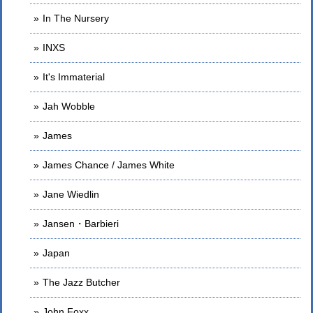
In The Nursery
INXS
It's Immaterial
Jah Wobble
James
James Chance / James White
Jane Wiedlin
Jansen・Barbieri
Japan
The Jazz Butcher
John Foxx