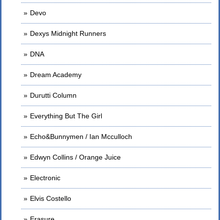
Devo
Dexys Midnight Runners
DNA
Dream Academy
Durutti Column
Everything But The Girl
Echo&Bunnymen / Ian Mcculloch
Edwyn Collins / Orange Juice
Electronic
Elvis Costello
Erasure