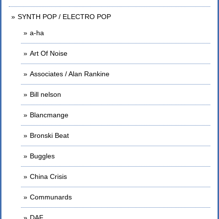
SYNTH POP / ELECTRO POP
a-ha
Art Of Noise
Associates / Alan Rankine
Bill nelson
Blancmange
Bronski Beat
Buggles
China Crisis
Communards
DAF