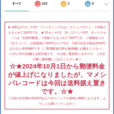
すべて
215
1
0
★ 送料は17センチEP、7インチシングルは『クリックポスト』で何枚で
もまとめて200円です。★ 30センチLP、10～12インチEP、ボックスセ
ットは『定形外郵便』で何枚でもまとめて700円です。☆補償ありの
『ゆうパック』は地域別に900円からですが、1回の注文が税込8000円
以上なら送料無料です（ご希望配達日時を備考欄にお書きください）
☆LPとEPの同梱も当然可能です。その他ご要望承りますので、ご注文
の際に備考欄にご記入ください★☆
☆★2024年10月1日から郵便料金
が値上げになりましたが、マメシ
バレコードは今回は送料据え置き
です。☆★
☆1回の注文額が8000円以上でゆうパックの送料が無料になります。よ
ろしくお願いいたします☆