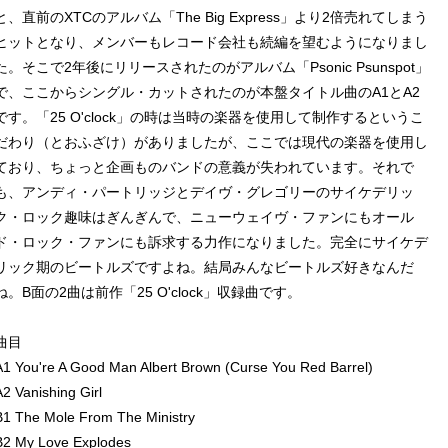
と、直前のXTCのアルバム「The Big Express」より2倍売れてしまう
ヒットとなり、メンバーもレコード会社も続編を望むようになりまし
た。そこで2年後にリリースされたのがアルバム「Psonic Psunspot」
で、ここからシングル・カットされたのが本盤タイトル曲のA1とA2
です。「25 O'clock」の時は当時の楽器を使用して制作するというこ
だわり（とおふざけ）がありましたが、ここでは現代の楽器を使用し
ており、ちょっと企画ものバンドの意義が失われています。それで
も、アンディ・パートリッジとデイヴ・グレゴリーのサイケデリッ
ク・ロック趣味はぎんぎんで、ニューウェイヴ・ファンにもオール
ド・ロック・ファンにも訴求する力作になりました。完全にサイケデ
リック期のビートルズですよね。結局みんなビートルズ好きなんだ
ね。B面の2曲は前作「25 O'clock」収録曲です。
曲目
A1 You're A Good Man Albert Brown (Curse You Red Barrel)
A2 Vanishing Girl
B1 The Mole From The Ministry
B2 My Love Explodes