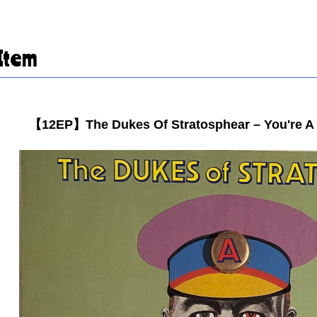
Item
【12EP】The Dukes Of Stratosphear – You're A