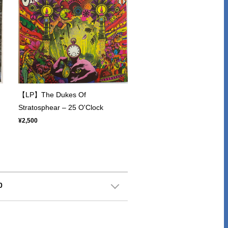
【LP】The Dukes Of
Stratosphear – 25 O'Clock
¥2,500
0