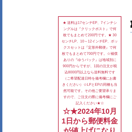
★ 送料は17センチEP、7インチシ
ングルは『クリックポスト』で何
枚でもまとめて200円です。★ 30
センチLP、10～12インチEP、ボッ
クスセットは『定形外郵便』で何
枚でもまとめて700円です。☆補償
ありの『ゆうパック』は地域別に
900円からですが、1回の注文が税
込8000円以上なら送料無料です
（ご希望配達日時を備考欄にお書
きください）☆LPとEPの同梱も当
然可能です。その他ご要望承りま
すので、ご注文の際に備考欄にご
記入ください★☆
☆★2024年10月
1日から郵便料金
が値上げになり