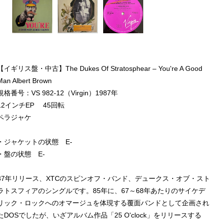
【イギリス盤・中古】The Dukes Of Stratosphear – You're A Good
Man Albert Brown
規格番号：VS 982-12（Virgin）1987年
12インチEP 45回転
ペラジャケ
・ジャケットの状態 E-
・盤の状態 E-
87年リリース、XTCのスピンオフ・バンド、デュークス・オブ・スト
ラトスフィアのシングルです。85年に、67～68年あたりのサイケデ
リック・ロックへのオマージュを体現する覆面バンドとして企画され
たDOSでしたが、いざアルバム作品「25 O'clock」をリリースする