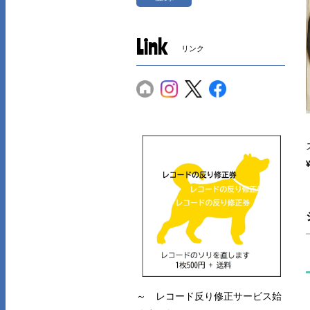
Link
リンク
～ レコード反り修正サービス始