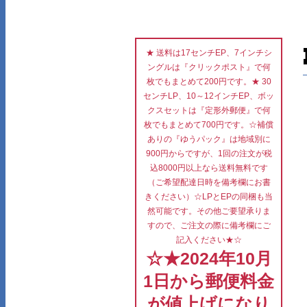
★ 送料は17センチEP、7インチシ
ングルは『クリックポスト』で何
枚でもまとめて200円です。★ 30
センチLP、10～12インチEP、ボッ
クスセットは『定形外郵便』で何
枚でもまとめて700円です。☆補償
ありの『ゆうパック』は地域別に
900円からですが、1回の注文が税
込8000円以上なら送料無料です
（ご希望配達日時を備考欄にお書
きください）☆LPとEPの同梱も当
然可能です。その他ご要望承りま
すので、ご注文の際に備考欄にご
記入ください★☆
☆★2024年10月
1日から郵便料金
が値上げになり