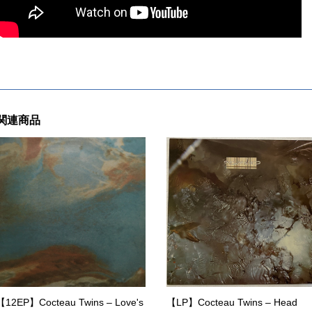
関連商品
【12EP】Cocteau Twins – Love's
【LP】Cocteau Twins – Head