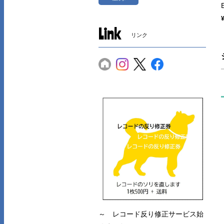
Link
リンク
～ レコード反り修正サービス始