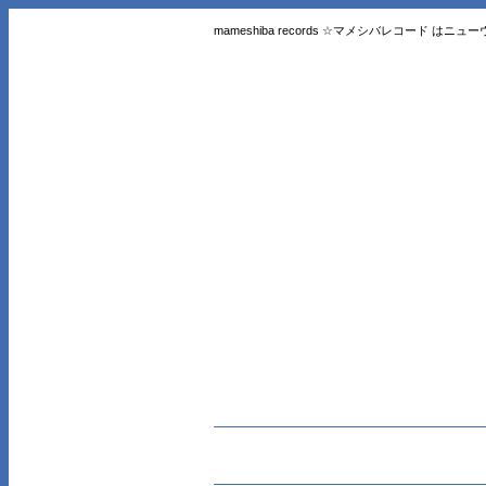
mameshiba records ☆マメシバレコード 