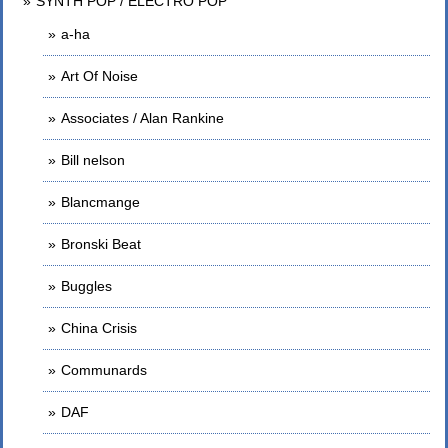
SYNTH POP / ELECTRO POP
a-ha
Art Of Noise
Associates / Alan Rankine
Bill nelson
Blancmange
Bronski Beat
Buggles
China Crisis
Communards
DAF