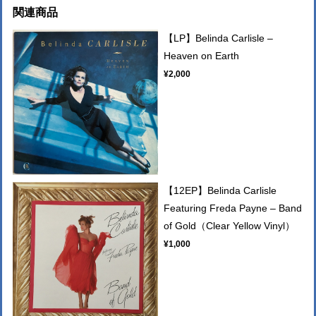
関連商品
【LP】Belinda Carlisle –
Heaven on Earth
¥2,000
【12EP】Belinda Carlisle
Featuring Freda Payne – Band
of Gold（Clear Yellow Vinyl）
¥1,000