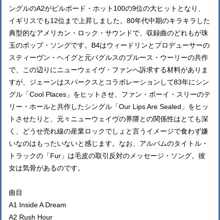
ングルのA2がビルボード・ホット100の9位の大ヒットとなり、
イギリスでも12位まで上昇しました。80年代中期のキラキラした
典型的なアメリカン・ロック・サウンドで、収録曲のどれもが珠
玉のポップ・ソングです。B4はウィードリンとプロデューサーの
スティーヴン・ヘイグと元バグルスのブルース・ウーリーの共作
で、この辺りにニューウェイヴ・ファンへ訴求する材料がありま
すが、ジェーンはスパークスとコラボレーションして83年にシン
グル「Cool Places」をヒットさせ、ファン・ボーイ・スリーのテ
リー・ホールと共作したシングル「Our Lips Are Sealed」をヒッ
トさせたりと、元々ニューウェイヴの界隈との関係性はとても深
く、どうせ売れ線の産業ロックでしょと言うイメージで食わず嫌
いなのはもったいないと感じます。なお、アルバムのタイトル・
トラックの「Fur」は毛皮の取引反対のメッセージ・ソング。彼
女は気骨があるのです。
曲目
A1 Inside A Dream
A2 Rush Hour