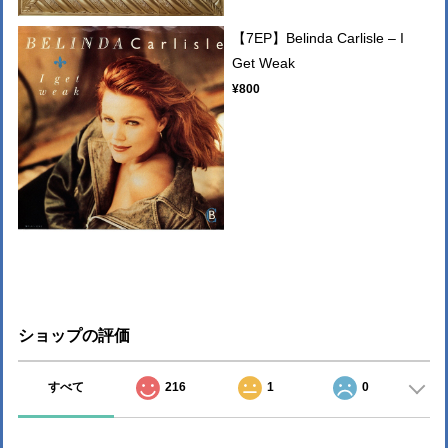
【7EP】Belinda Carlisle – I
Get Weak
¥800
ショップの評価
すべて
216
1
0