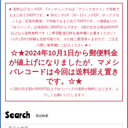
★ 送料は17センチEP、7インチシングルは『クリックポスト』で何枚で
もまとめて200円です。★ 30センチLP、10～12インチEP、ボックスセ
ットは『定形外郵便』で何枚でもまとめて700円です。☆補償ありの
『ゆうパック』は地域別に900円からですが、1回の注文が税込8000円
以上なら送料無料です（ご希望配達日時を備考欄にお書きください）
☆LPとEPの同梱も当然可能です。その他ご要望承りますので、ご注文
の際に備考欄にご記入ください★☆
☆★2024年10月1日から郵便料金
が値上げになりましたが、マメシ
バレコードは今回は送料据え置き
です。☆★
☆1回の注文額が8000円以上でゆうパックの送料が無料になります。よ
ろしくお願いいたします☆
Search
商品検索