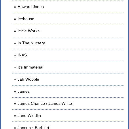
Howard Jones
Icehouse
Icicle Works
In The Nursery
INXS
It's Immaterial
Jah Wobble
James
James Chance / James White
Jane Wiedlin
Jansen・Barbieri