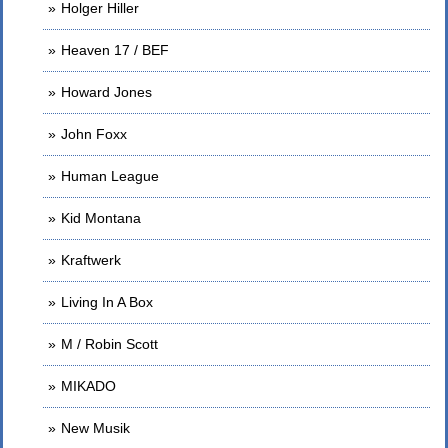
Holger Hiller
Heaven 17 / BEF
Howard Jones
John Foxx
Human League
Kid Montana
Kraftwerk
Living In A Box
M / Robin Scott
MIKADO
New Musik