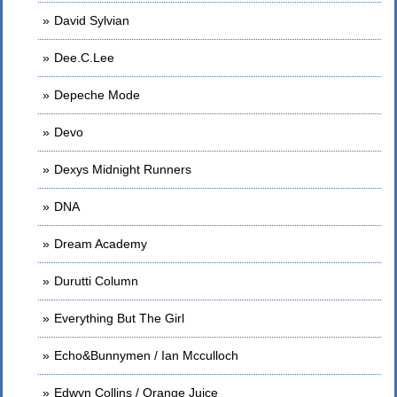
David Sylvian
Dee.C.Lee
Depeche Mode
Devo
Dexys Midnight Runners
DNA
Dream Academy
Durutti Column
Everything But The Girl
Echo&Bunnymen / Ian Mcculloch
Edwyn Collins / Orange Juice