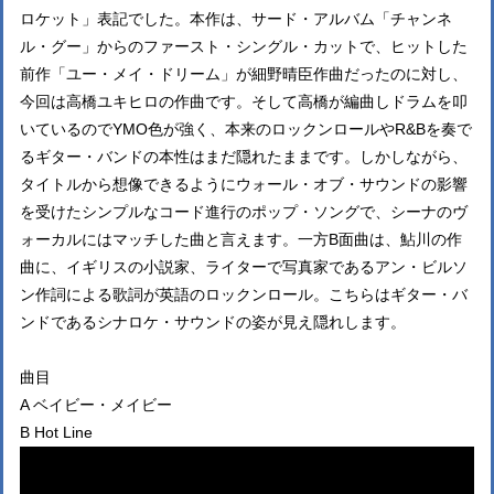
ロケット」表記でした。本作は、サード・アルバム「チャンネ
ル・グー」からのファースト・シングル・カットで、ヒットした
前作「ユー・メイ・ドリーム」が細野晴臣作曲だったのに対し、
今回は高橋ユキヒロの作曲です。そして高橋が編曲しドラムを叩
いているのでYMO色が強く、本来のロックンロールやR&Bを奏で
るギター・バンドの本性はまだ隠れたままです。しかしながら、
タイトルから想像できるようにウォール・オブ・サウンドの影響
を受けたシンプルなコード進行のポップ・ソングで、シーナのヴ
ォーカルにはマッチした曲と言えます。一方B面曲は、鮎川の作
曲に、イギリスの小説家、ライターで写真家であるアン・ビルソ
ン作詞による歌詞が英語のロックンロール。こちらはギター・バ
ンドであるシナロケ・サウンドの姿が見え隠れします。
曲目
A ベイビー・メイビー
B Hot Line