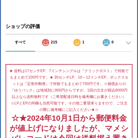
ショップの評価
すべて
215
1
0
★ 送料は17センチEP、7インチシングルは『クリックポスト』で何枚で
もまとめて200円です。★ 30センチLP、10～12インチEP、ボックスセ
ットは『定形外郵便』で何枚でもまとめて700円です。☆補償ありの
『ゆうパック』は地域別に900円からですが、1回の注文が税込8000円
以上なら送料無料です（ご希望配達日時を備考欄にお書きください）
☆LPとEPの同梱も当然可能です。その他ご要望承りますので、ご注文
の際に備考欄にご記入ください★☆
☆★2024年10月1日から郵便料金
が値上げになりましたが、マメシ